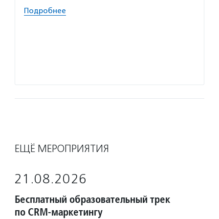
Волон
Подробнее
волонт
интелл
предло
и комп
помога
Подро
ЕЩЁ МЕРОПРИЯТИЯ
21.08.2026
Бесплатный образовательный трек
по CRM-маркетингу