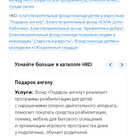
между НКО
,
открытость и прозрачность
,
отчетность НКО
,
Среда своих
НКО:
Благотворительный фонд помощи детям и взрослым
"Подарок ангелу"
,
Благотворительный фонд «БЭЛА. Дети-
бабочки»
,
Благотворительный фонд "Арифметика добра"
,
Благотворительный фонд помощи пожилым людям и
инвалидам "Старость в радость"
,
Фонд помощи детям и
молодежи «Обнаженные сердца»
Узнайте больше в каталоге НКО
Подарок ангелу
Дети-
Услуги:
Фонд «Подарок ангелу» реализует
Услуг
программы реабилитации для детей
с гено
с нарушениями опорно-двигательного аппарата,
любая 
помогает покупать средства реабилитации,
с булл
технику, мебель для бытового оснащения
Ей пом
и организации игрового пространства дома
и полу
у подопечных, обучает родителей.