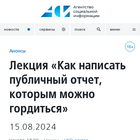
Перейти
к
содержанию
новости
сервисы
поиск
меню
18+
Анонсы
Лекция «Как написать
публичный отчет,
которым можно
гордиться»
15.08.2024