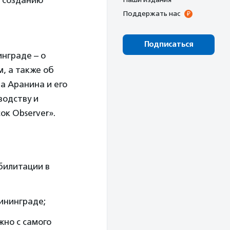
 созданию
Поддержать нас
Подписаться
нграде – о
, а также об
а Аранина и его
водству и
ок Observer».
билитации в
ининграде;
жно с самого