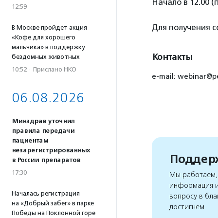
Начало в 12.00 (
12:59
Для получения 
В Москве пройдет акция
«Кофе для хорошего
мальчика» в поддержку
Контакты
бездомных животных
10:52
·
Прислано НКО
e-mail: webinar@pe
06.08.2026
Минздрав уточнил
правила передачи
пациентам
незарегистрированных
Поддерж
в России препаратов
17:30
Мы работаем, 
информация и
Началась регистрация
вопросу в бла
на «Добрый забег» в парке
достигнем
Победы на Поклонной горе