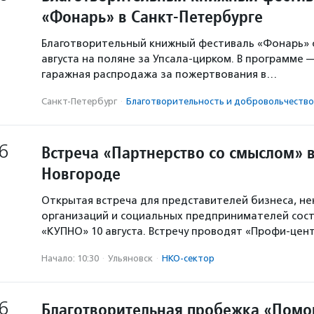
«Фонарь» в Санкт-Петербурге
Благотворительный книжный фестиваль «Фонарь» с
августа на поляне за Упсала-цирком. В программе 
гаражная распродажа за пожертвования в…
Санкт-Петербург
·
Благотвори­тель­ность и доброволь­чест­во
6
Встреча «Партнерство со смыслом» 
Новгороде
Открытая встреча для представителей бизнеса, н
организаций и социальных предпринимателей сост
«КУПНО» 10 августа. Встречу проводят «Профи-цен
Начало: 10:30
·
Ульяновск
·
НКО-сектор
6
Благотворительная пробежка «Помо