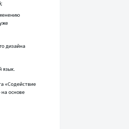
;
зменению
 уже
го дизайна
 язык.
та «Содействие
 на основе