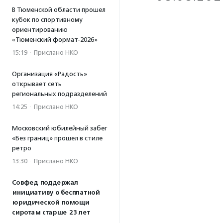
В Тюменской области прошел
кубок по спортивному
ориентированию
«Тюменский формат-2026»
15:19
·
Прислано НКО
Организация «Радость»
открывает сеть
региональных подразделений
14:25
·
Прислано НКО
Московский юбилейный забег
«Без границ» прошел в стиле
ретро
13:30
·
Прислано НКО
Совфед поддержал
инициативу о бесплатной
юридической помощи
сиротам старше 23 лет