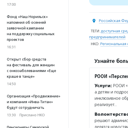
17:00
Фонд «Наш Норильск»
Российская Фе
напомнил об осенней
заявочной кампании
ТЕГИ:
доступная сре
на поддержку социальных
предпринимателей
проектов
НКО:
Региональная 
16:31
Открыт сбор средств
Узнайте боль
на фестиваль для женщин
с онкозаболеваниями «Еще
РООИ «Перспе
краше в танце»
14:50
Услуги:
РООИ «П
а детям и подро
Организация «Продвижение»
инклюзивное об
и компания «Инва-Титан»
реализует…
будут сотрудничать
Волонтерств
13:30
·
Прислано НКО
решают админист
делятся новостям
Пенсионеры Самарской