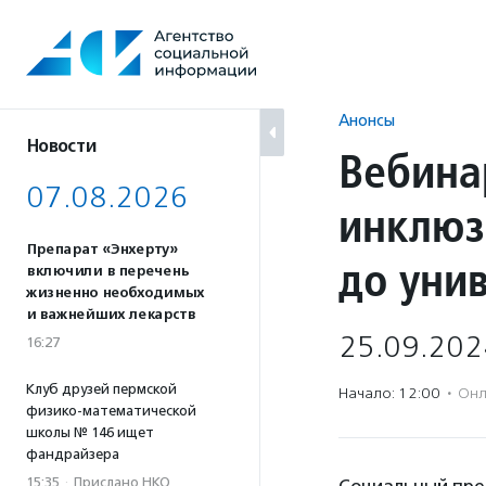
Перейти
к
содержанию
Анонсы
Новости
Вебина
07.08.2026
инклюз
Препарат «Энхерту»
до уни
включили в перечень
жизненно необходимых
и важнейших лекарств
25.09.202
16:27
Клуб друзей пермской
Начало: 12:00
·
Онл
физико-математической
школы № 146 ищет
фандрайзера
15:35
·
Прислано НКО