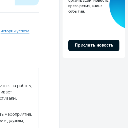
организации, новость,
пресс-релиз, анонс
события.
,
истории успеха
Прислать новость
ться на работу,
вивает
стивали,
ть мероприятия,
им друзьям,