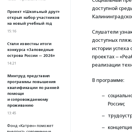
Социальный пре
доступной сред
Проект «Школьный друг»
Калининградско
открыл набор участников
на новый учебный год
15:16
Слушатели узнаю
доступных пляжа
Стали известны итоги
истории успеха 
конкурса «Заповедные
острова России — 2026»
проектах – «Реа
14:21
реализации техн
Минтруд представил
В программе:
программы повышения
квалификации по ранней
помощи
социальн
и сопровождаемому
России;
проживанию
13:45
трудоустр
Фонд «Катрен» поможет
концепция
внедрить современные