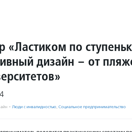
р «Ластиком по ступень
ивный дизайн – от пляж
верситетов»
4
айн
·
Люди с инвалидностью
,
Социальное предпри­нима­тель­ство