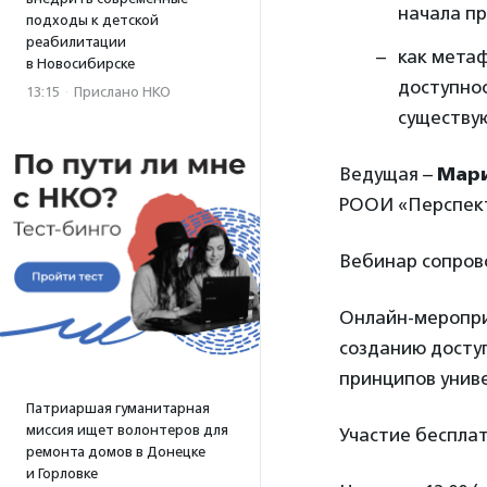
начала пр
подходы к детской
реабилитации
как мета
в Новосибирске
доступно
13:15
·
Прислано НКО
существу
Ведущая –
Мари
РООИ «Перспек
Вебинар сопров
Онлайн-меропри
созданию досту
принципов униве
Патриаршая гуманитарная
миссия ищет волонтеров для
Участие бесплат
ремонта домов в Донецке
и Горловке