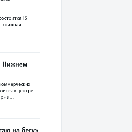
остоится 15
— книжная
в Нижнем
екоммерческих
оится в центре
тр» и…
гаю на бегу»