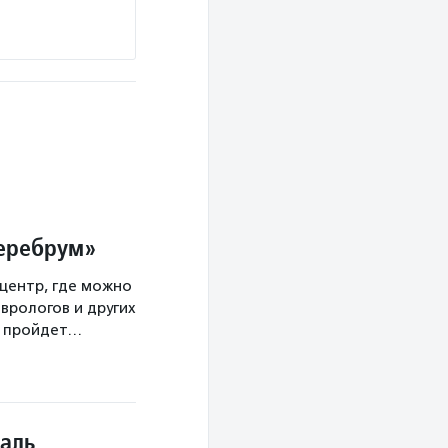
Церебрум»
центр, где можно
врологов и других
а пройдет…
аль