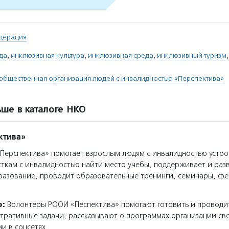
дерация
да
,
инклюзивная культура
,
инклюзивная среда
,
инклюзивный туризм
общественная организация людей с инвалидностью «Перспектива»
ше в каталоге НКО
ктива»
ерспектива» помогает взрослым людям с инвалидностью устрои
сткам с инвалидностью найти место учебы, поддерживает и раз
разование, проводит образовательные тренинги, семинары, фе
о:
Волонтеры РООИ «Песпектива» помогают готовить и проводи
ративные задачи, рассказывают о программах организации сво
и в соцсетях.