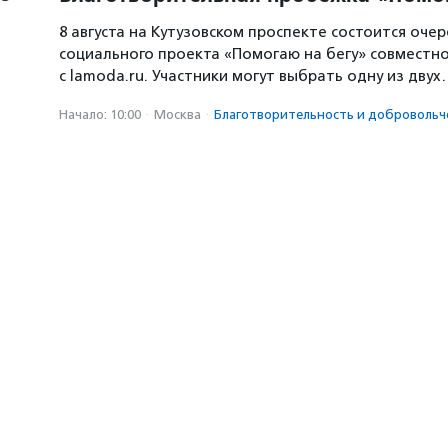
8 августа на Кутузовском проспекте состоится оче
социального проекта «Помогаю на бегу» совместн
с lamoda.ru. Участники могут выбрать одну из дву
Начало: 10:00
·
Москва
·
Благотвори­тель­ность и доброволь­ч