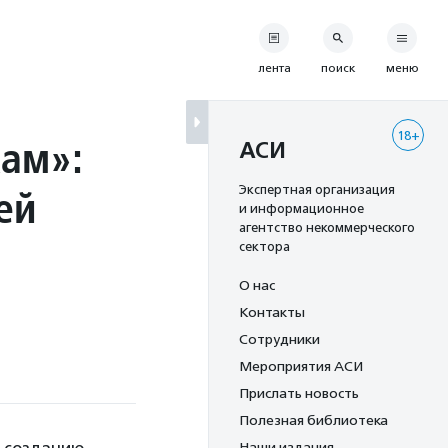
лента
поиск
меню
18+
кам»:
АСИ
ей
Экспертная организация
и информационное
агентство некоммерческого
сектора
О нас
Контакты
Сотрудники
Мероприятия АСИ
Прислать новость
Полезная библиотека
Наши издания