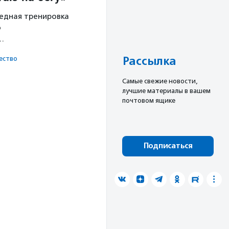
редная тренировка
о
х…
Рассылка
ест­во
Cамые свежие новости,
лучшие материалы в вашем
почтовом ящике
Подписаться