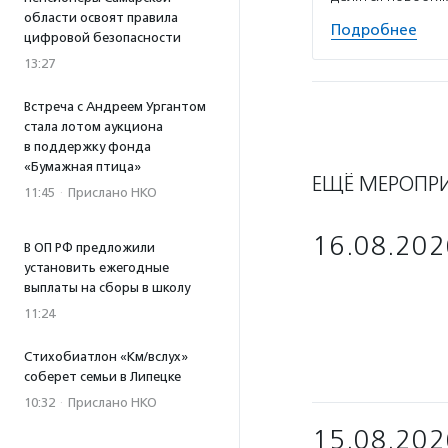
области освоят правила
Подробнее
цифровой безопасности
13:27
Встреча с Андреем Ургантом
стала лотом аукциона
в поддержку фонда
«Бумажная птица»
ЕЩЁ МЕРОПР
11:45
·
Прислано НКО
16.08.202
В ОП РФ предложили
установить ежегодные
выплаты на сборы в школу
11:24
Стихобиатлон «Км/вслух»
соберет семьи в Липецке
10:32
·
Прислано НКО
15.08.202