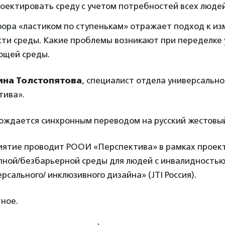
оектировать среду с учетом потребностей всех людей
фора «ластиком по ступенькам» отражает подход к и
сти среды. Какие проблемы возникают при переделке
ющей среды.
на Толстопятова
, специалист отдела универсально
тива».
ождается синхронным переводом на русский жестовый
ятие проводит РООИ «Перспектива» в рамках проек
пной/безбарьерной среды для людей с инвалидностью
рсального/ инклюзивного дизайна» (JTI Россия).
ное.