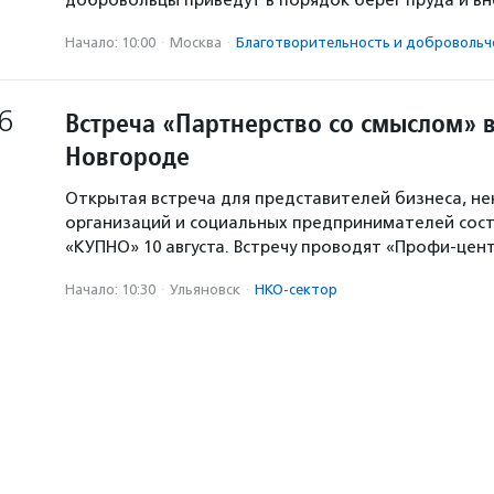
добровольцы приведут в порядок берег пруда и в
Начало: 10:00
·
Москва
·
Благотвори­тель­ность и доброволь­ч
6
Встреча «Партнерство со смыслом» 
Новгороде
Открытая встреча для представителей бизнеса, н
организаций и социальных предпринимателей сост
«КУПНО» 10 августа. Встречу проводят «Профи-цен
Начало: 10:30
·
Ульяновск
·
НКО-сектор