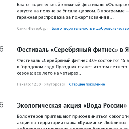
Благотворительный книжный фестиваль «Фонарь» с
августа на поляне за Упсала-цирком. В программе 
гаражная распродажа за пожертвования в…
Санкт-Петербург
·
Благотвори­тель­ность и доброволь­чест­во
6
Фестиваль «Серебряный фитнес» в 
Фестиваль «Серебряный фитнес 3.0» состоится 15 а
в Городском саду. Праздник станет итогом летнего
сезона: все лето на четырех…
Начало: 12:30
·
Ялуторовск
·
Старшее поколение
6
Экологическая акция «Вода России»
Волонтеров приглашают присоединиться к экологи
акции на территории парка «Кузьминки-Люблино». 