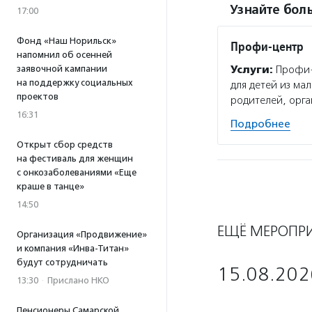
Узнайте боль
17:00
Фонд «Наш Норильск»
Профи-центр
напомнил об осенней
заявочной кампании
Услуги:
Профи-ц
на поддержку социальных
для детей из ма
проектов
родителей, орга
16:31
Подробнее
Открыт сбор средств
на фестиваль для женщин
с онкозаболеваниями «Еще
краше в танце»
14:50
ЕЩЁ МЕРОПР
Организация «Продвижение»
и компания «Инва-Титан»
будут сотрудничать
15.08.202
13:30
·
Прислано НКО
Пенсионеры Самарской