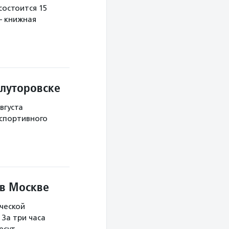
остоится 15
— книжная
Ялуторовске
вгуста
 спортивного
 в Москве
ческой
За три часа