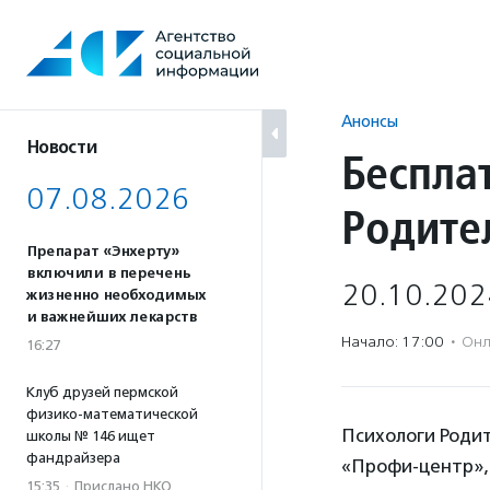
Перейти
к
содержанию
Анонсы
Новости
Беспла
07.08.2026
Родите
Препарат «Энхерту»
включили в перечень
20.10.202
жизненно необходимых
и важнейших лекарств
Начало: 17:00
·
Онл
16:27
Клуб друзей пермской
физико-математической
Психологи Роди
школы № 146 ищет
фандрайзера
«Профи-центр», 
15:35
·
Прислано НКО