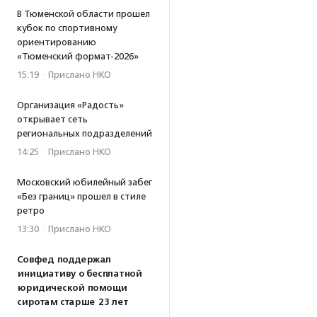
В Тюменской области прошел
кубок по спортивному
ориентированию
«Тюменский формат-2026»
15:19
·
Прислано НКО
Организация «Радость»
открывает сеть
региональных подразделений
14:25
·
Прислано НКО
Московский юбилейный забег
«Без границ» прошел в стиле
ретро
13:30
·
Прислано НКО
Совфед поддержал
инициативу о бесплатной
юридической помощи
сиротам старше 23 лет