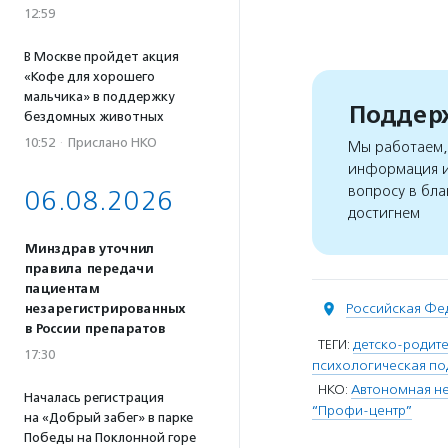
12:59
В Москве пройдет акция
«Кофе для хорошего
мальчика» в поддержку
Поддерж
бездомных животных
10:52
·
Прислано НКО
Мы работаем, 
информация и
вопросу в бла
06.08.2026
достигнем
Минздрав уточнил
правила передачи
пациентам
Российская Фе
незарегистрированных
в России препаратов
ТЕГИ:
детско-родит
17:30
психологическая п
НКО:
Автономная н
Началась регистрация
“Профи-центр”
на «Добрый забег» в парке
Победы на Поклонной горе