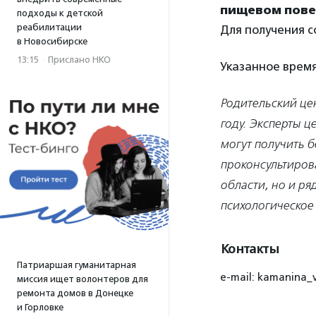
пищевом пове
подходы к детской
реабилитации
Для получения 
в Новосибирске
13:15
·
Прислано НКО
Указанное время
Родительский це
году. Эксперты ц
могут получить б
проконсультирова
области, но и ря
психологическое
Контакты
Патриаршая гуманитарная
e-mail: kamanina_
миссия ищет волонтеров для
ремонта домов в Донецке
и Горловке