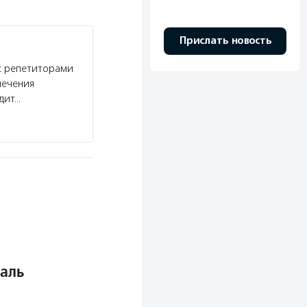
Прислать новость
с репетиторами
печения
одит…
аль