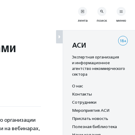
лента
поиск
меню
18+
ами
АСИ
Экспертная организация
и информационное
агентство некоммерческого
сектора
О нас
Контакты
Сотрудники
Мероприятия АСИ
Прислать новость
о организации
Полезная библиотека
и на вебинарах,
Наши издания