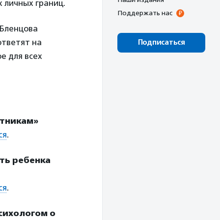
 личных границ.
Поддержать нас
 Бленцова
ответят на
Подписаться
е для всех
стникам»
ся
.
ить ребенка
ся
.
психологом о