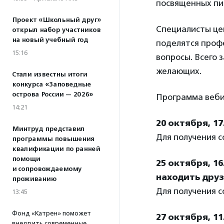
посвященных пи
Проект «Школьный друг»
Специалисты це
открыл набор участников
на новый учебный год
поделятся проф
15:16
вопросы. Всего 
желающих.
Стали известны итоги
конкурса «Заповедные
острова России — 2026»
Программа веби
14:21
20 октября, 1
Минтруд представил
Для получения 
программы повышения
квалификации по ранней
помощи
25 октября, 1
и сопровождаемому
находить друз
проживанию
Для получения 
13:45
Фонд «Катрен» поможет
27 октября, 11
внедрить современные