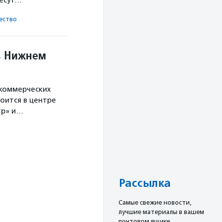
несут…
ест­во
в Нижнем
екоммерческих
оится в центре
тр» и…
Рассылка
Cамые свежие новости,
лучшие материалы в вашем
почтовом ящике