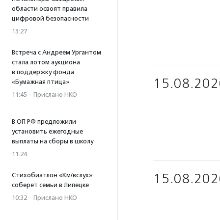
области освоят правила
цифровой безопасности
13:27
Встреча с Андреем Ургантом
стала лотом аукциона
в поддержку фонда
15.08.202
«Бумажная птица»
11:45
·
Прислано НКО
В ОП РФ предложили
установить ежегодные
выплаты на сборы в школу
11:24
15.08.202
Стихобиатлон «Км/вслух»
соберет семьи в Липецке
10:32
·
Прислано НКО