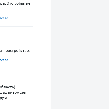
ры. Это событие
ест­во
ка-пристройство.
ест­во
область)
, их питомцев
руга.