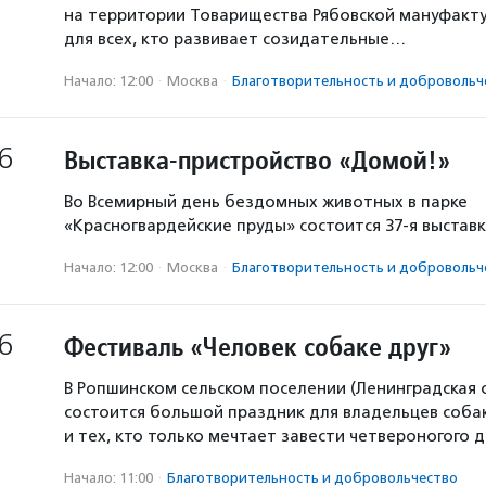
на территории Товарищества Рябовской мануфакту
для всех, кто развивает созидательные…
Начало: 12:00
·
Москва
·
Благотвори­тель­ность и доброволь­ч
6
Выставка-пристройство «Домой!»
Во Всемирный день бездомных животных в парке
«Красногвардейские пруды» состоится 37-я выстав
Начало: 12:00
·
Москва
·
Благотвори­тель­ность и доброволь­ч
6
Фестиваль «Человек собаке друг»
В Ропшинском сельском поселении (Ленинградская 
состоится большой праздник для владельцев собак
и тех, кто только мечтает завести четвероногого д
Начало: 11:00
·
Благотвори­тель­ность и доброволь­чест­во