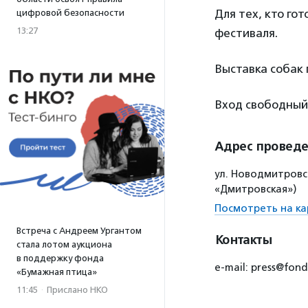
Для тех, кто го
цифровой безопасности
13:27
фестиваля.
Выставка собак п
Вход свободный
Адрес провед
ул. Новодмитровск
«Дмитровская»)
Посмотреть на ка
Встреча с Андреем Ургантом
Контакты
стала лотом аукциона
в поддержку фонда
e-mail: press@fo
«Бумажная птица»
11:45
·
Прислано НКО