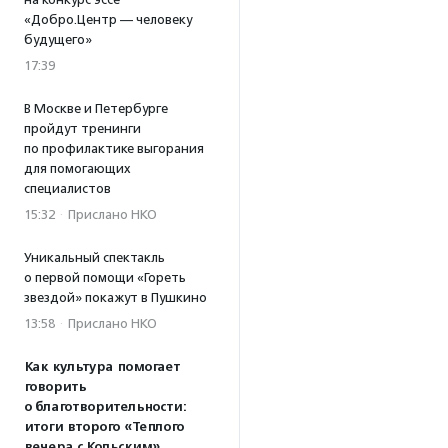
«Добро.Центр — человеку
будущего»
17:39
В Москве и Петербурге
пройдут тренинги
по профилактике выгорания
для помогающих
специалистов
15:32
·
Прислано НКО
Уникальный спектакль
о первой помощи «Гореть
звездой» покажут в Пушкино
13:58
·
Прислано НКО
Как культура помогает
говорить
о благотворительности:
итоги второго «Теплого
вечера с Кольским»