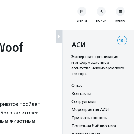
лента
поиск
меню
18+
Woof
АСИ
Экспертная организация
и информационное
агентство некоммерческого
сектора
О нас
Контакты
Сотрудники
приютов пройдет
Мероприятия АСИ
9» своих хозяев
Прислать новость
мным животным
Полезная библиотека
Наши издания