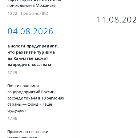
при колонии в Можайске
10:32
·
Прислано НКО
11.08.202
04.08.2026
Биологи предупредили,
что развитие туризма
на Камчатке может
навредить косаткам
17:59
Почти половина
соцпредприятий России
сосредоточена в 10 регионах
страны — фонд «Наше
будущее»
17:46
Принимаются заявки
на конкурс эссе