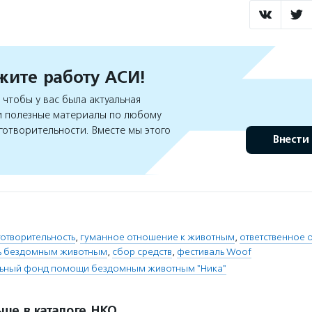
ите работу АСИ!
чтобы у вас была актуальная
 полезные материалы по любому
готворительности. Вместе мы этого
Внести
отворительность
,
гуманное отношение к животным
,
ответственное
 бездомным животным
,
сбор средств
,
фестиваль Woof
льный фонд помощи бездомным животным "Ника"
ше в каталоге НКО