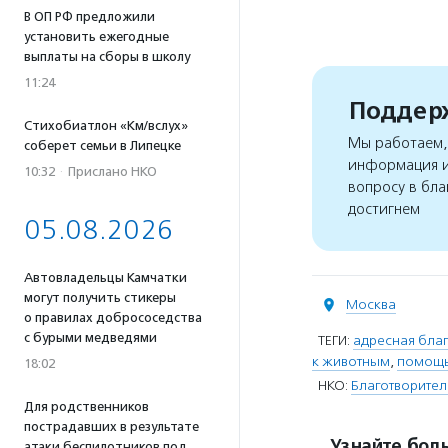
В ОП РФ предложили
установить ежегодные
выплаты на сборы в школу
11:24
Поддерж
Стихобиатлон «Км/вслух»
Мы работаем, 
соберет семьи в Липецке
информация и
10:32
·
Прислано НКО
вопросу в бла
достигнем
05.08.2026
Автовладельцы Камчатки
могут получить стикеры
Москва
о правилах добрососедства
с бурыми медведями
ТЕГИ:
адресная благ
к животным
,
помощь
18:02
НКО:
Благотворите
Для родственников
пострадавших в результате
Узнайте боль
атаки беспилотников под