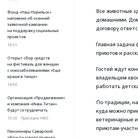
Все животные зд
Фонд «Наш Норильск»
напомнил об осенней
домашними. Дом
заявочной кампании
договору ответс
на поддержку социальных
проектов
Главная задача 
16:31
приютов и расск
Открыт сбор средств
на фестиваль для женщин
Гостей ждут кон
с онкозаболеваниями «Еще
краше в танце»
владельцем хвос
14:50
работать детска
Организация «Продвижение»
По традиции, на
и компания «Инва-Титан»
будут сотрудничать
куда можно прин
13:30
·
Прислано НКО
ветеринарные и
приютам-участн
Пенсионеры Самарской
области освоят правила