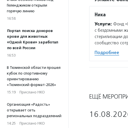
Геленджиком открыли
горячую линию
Ника
16:58
Услуги:
Фонд «
с бездомными жи
Портал поиска доноров
стерилизации до
крови для животных
«Одной Крови» заработал
сообщество сот
по всей России
Подробнее
16:53
В Тюменской области прошел
кубок по спортивному
ориентированию
«Тюменский формат-2026»
15:19
·
Прислано НКО
ЕЩЁ МЕРОПР
Организация «Радость»
открывает сеть
16.08.202
региональных подразделений
14:25
·
Прислано НКО