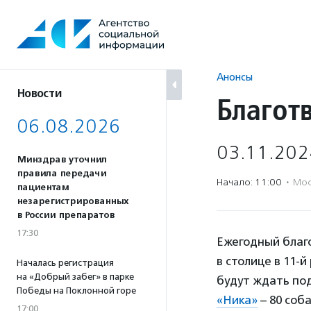
Перейти
к
содержанию
Анонсы
Новости
Благот
06.08.2026
03.11.202
Минздрав уточнил
правила передачи
Начало: 11:00
·
Мос
пациентам
незарегистрированных
в России препаратов
17:30
Ежегодный благ
в столице в 11-
Началась регистрация
на «Добрый забег» в парке
будут ждать по
Победы на Поклонной горе
«Ника»
– 80 соба
17:00