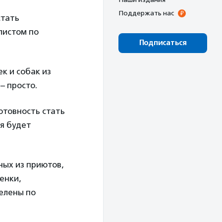
Поддержать нас
стать
листом по
Подписаться
к и собак из
– просто.
готовность стать
ня будет
ных из приютов,
енки,
елены по