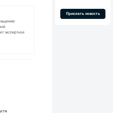
Прислать новость
бращению
ной
ет экспертное
уста