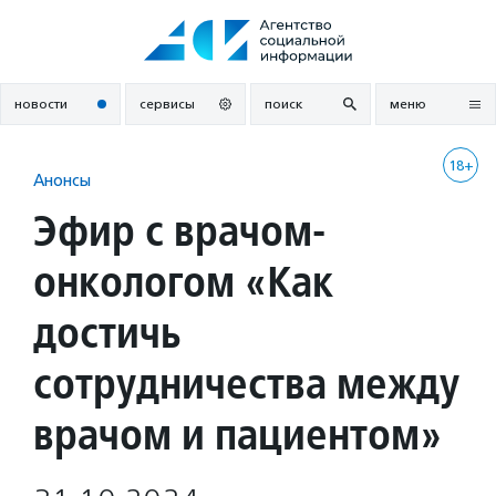
Перейти
к
содержанию
новости
сервисы
поиск
меню
18+
Анонсы
Эфир с врачом-
онкологом «Как
достичь
сотрудничества между
врачом и пациентом»