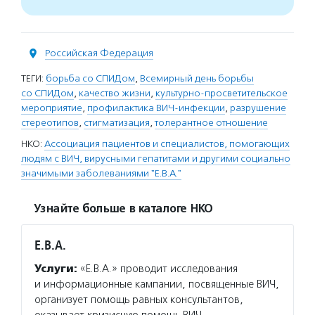
Российская Федерация
ТЕГИ:
борьба со СПИДом
,
Всемирный день борьбы
со СПИДом
,
качество жизни
,
культурно-просветительское
мероприятие
,
профилактика ВИЧ-инфекции
,
разрушение
стереотипов
,
стигматизация
,
толерантное отношение
НКО:
Ассоциация пациентов и специалистов, помогающих
людям с ВИЧ, вирусными гепатитами и другими социально
значимыми заболеваниями "Е.В.А."
Узнайте больше в каталоге НКО
Е.В.А.
Услуги:
«Е.В.А.» проводит исследования
и информационные кампании, посвященные ВИЧ,
организует помощь равных консультантов,