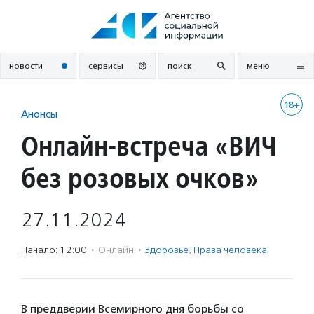
Перейти
к
содержанию
новости
сервисы
поиск
меню
18+
Анонсы
Онлайн-встреча «ВИЧ
без розовых очков»
27.11.2024
Начало: 12:00
·
Онлайн
·
Здоровье
,
Права человека
В преддверии Всемирного дня борьбы со