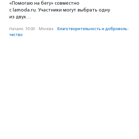
«Помогаю на бегу» совместно
с lamoda.ru. Участники могут выбрать одну
из двух…
Начало: 10:00
·
Москва
·
Благотвори­тель­ность и доброволь­
чест­во