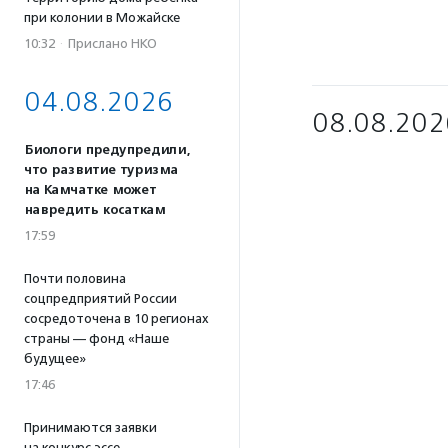
при колонии в Можайске
10:32
·
Прислано НКО
04.08.2026
08.08.202
Биологи предупредили,
что развитие туризма
на Камчатке может
навредить косаткам
17:59
Почти половина
соцпредприятий России
сосредоточена в 10 регионах
страны — фонд «Наше
будущее»
17:46
Принимаются заявки
на конкурс эссе