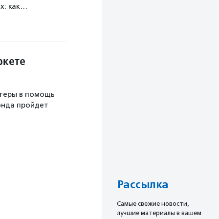
х: как…
ркете
теры в помощь
онда пройдет
Рассылка
Cамые свежие новости,
лучшие материалы в вашем