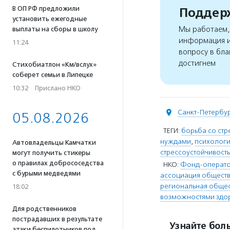
В ОП РФ предложили
Поддерж
установить ежегодные
Мы работаем, 
выплаты на сборы в школу
информация и
11:24
вопросу в бла
достигнем
Стихобиатлон «Км/вслух»
соберет семьи в Липецке
10:32
·
Прислано НКО
Санкт-Петербу
05.08.2026
ТЕГИ:
борьба со ст
нуждами
,
психолог
Автовладельцы Камчатки
стрессоустойчивость
могут получить стикеры
о правилах добрососедства
НКО:
Фонд-оператор
с бурыми медведями
ассоциация общест
региональная общес
18:02
возможностями здор
Для родственников
пострадавших в результате
Узнайте боль
атаки беспилотников под