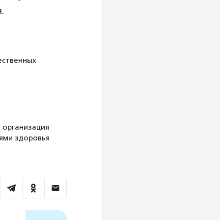
.
ественных
я организация
ями здоровья