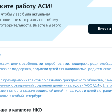
ите работу АСИ!
чтобы у вас была актуальная
 полезные материалы по любому
готворительности. Вместе мы этого
Внести
рг
рессом
,
дети с особенными потребностями
,
поддержка родителей д
ическая поддержка
,
родители детей с инвалидностью
,
родительское
 президентских грантов по развитию гражданского общества
,
Санк
венных объединений родителей детей-инвалидов «ГАООРДИ»
,
Благо
твенная организация родителей детей- инвалидов и детей с огран
овья "Особый Петербург"
ше в каталоге НКО