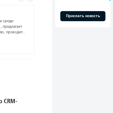
ГАООРДИ
Прислать новость
и среди
Услуги:
ГАООРДИ организует сопровождаемое
, предлагает
интеллектуального и физического развития, от
ию, проводит…
Центр трудовой занятости для людей с инвали
молодых…
Подробнее
о CRM-