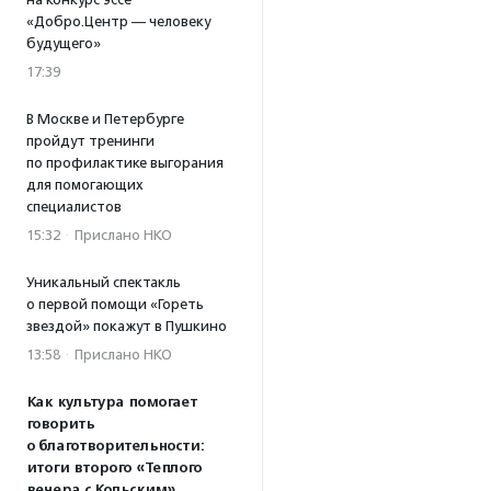
«Добро.Центр — человеку
будущего»
17:39
В Москве и Петербурге
пройдут тренинги
по профилактике выгорания
для помогающих
специалистов
15:32
·
Прислано НКО
Уникальный спектакль
о первой помощи «Гореть
звездой» покажут в Пушкино
13:58
·
Прислано НКО
Как культура помогает
говорить
о благотворительности:
итоги второго «Теплого
вечера с Кольским»