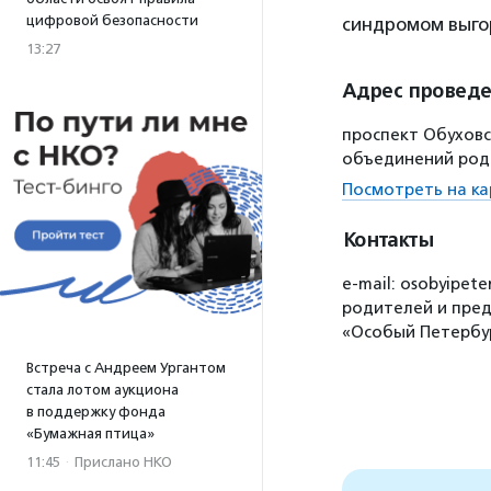
цифровой безопасности
синдромом выгор
13:27
Адрес провед
проспект Обуховс
объединений род
Посмотреть на ка
Контакты
e-mail: osobyipe
родителей и пред
«Особый Петербу
Встреча с Андреем Ургантом
стала лотом аукциона
в поддержку фонда
«Бумажная птица»
11:45
·
Прислано НКО