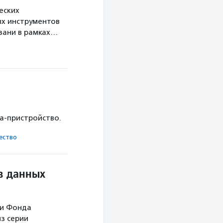
еских
х инструментов
язани в рамках…
ка-пристройство.
ест­во
в данных
ми Фонда
з серии