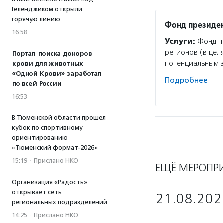
Геленджиком открыли
горячую линию
Фонд президен
16:58
Услуги:
Фонд пр
регионов (в цел
Портал поиска доноров
потенциальным 
крови для животных
«Одной Крови» заработал
Подробнее
по всей России
16:53
В Тюменской области прошел
кубок по спортивному
ориентированию
«Тюменский формат-2026»
15:19
·
Прислано НКО
ЕЩЁ МЕРОПР
Организация «Радость»
открывает сеть
21.08.202
региональных подразделений
14:25
·
Прислано НКО