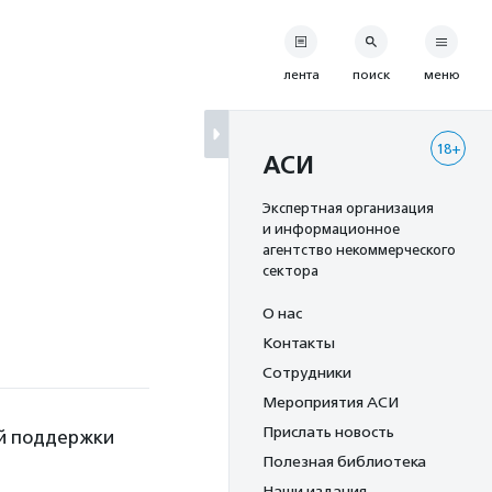
лента
поиск
меню
18+
АСИ
Экспертная организация
и информационное
агентство некоммерческого
сектора
О нас
Контакты
Сотрудники
Мероприятия АСИ
Прислать новость
ой поддержки
Полезная библиотека
Наши издания