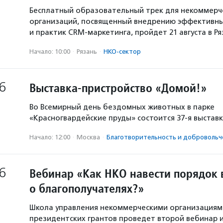
Бесплатный образовательный трек для некоммерч
организаций, посвященный внедрению эффективны
и практик CRM-маркетинга, пройдет 21 августа в Р
Начало: 10:00
·
Рязань
·
НКО-сектор
6
Выставка-пристройство «Домой!»
Во Всемирный день бездомных животных в парке
«Красногвардейские пруды» состоится 37-я выстав
Начало: 12:00
·
Москва
·
Благотвори­тель­ность и доброволь­ч
6
Вебинар «Как НКО навести порядок 
о благополучателях?»
Школа управления некоммерческими организация
президентских грантов проведет второй вебинар и