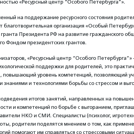
дностью «Ресурсный центр “Особого Петербурга”».
ленный на поддержание ресурсного состояния родите
ет благотворительная организация «Особый Петербург
 гранта Президента РФ на развитие гражданского об
го Фондом президентских грантов.
изаторов, «Ресурсный центр “Особого Петербурга”» –
ихологической поддержки для родителей, это практи
, повышающий уровень компетенций, позволяющий у
 знаниями и технологиями борьбы со стрессом и выг
подведения итогов занятий, направленных на повыше
ости и компетенций по борьбе с выгоранием, пригла
авители НКО и СМИ. Специалисты (психолог, игротехн
оты, родители поделятся мнением о том, как примен
огий помогают им справляться со стрессовыми ситуац