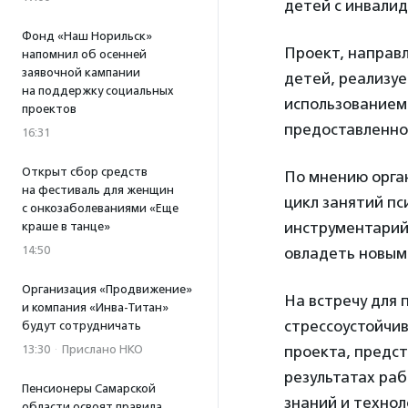
детей с инвали
Фонд «Наш Норильск»
Проект, направ
напомнил об осенней
заявочной кампании
детей, реализу
на поддержку социальных
использованием
проектов
предоставленно
16:31
Открыт сбор средств
По мнению орган
на фестиваль для женщин
цикл занятий пс
с онкозаболеваниями «Еще
инструментарий
краше в танце»
14:50
овладеть новыми
Организация «Продвижение»
На встречу для 
и компания «Инва-Титан»
стрессоустойчив
будут сотрудничать
13:30
·
Прислано НКО
проекта, предст
результатах раб
Пенсионеры Самарской
знаний и технол
области освоят правила