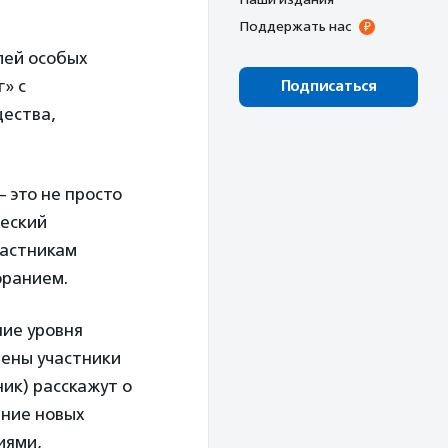
Поддержать нас
лей особых
» с
Подписаться
щества,
 это не просто
ческий
частникам
оранием.
ние уровня
шены участники
ик) расскажут о
ение новых
иями,