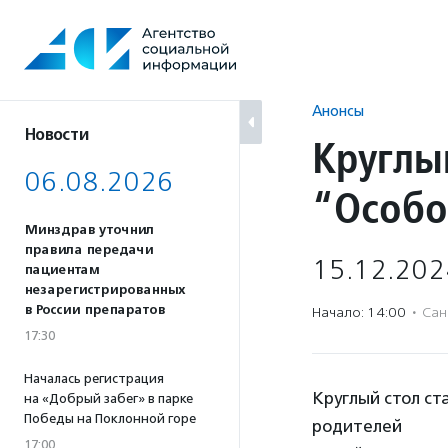
Перейти
к
содержанию
Анонсы
Новости
Круглы
06.08.2026
“Особо
Минздрав уточнил
правила передачи
15.12.202
пациентам
незарегистрированных
в России препаратов
Начало: 14:00
·
Сан
17:30
Началась регистрация
Круглый стол с
на «Добрый забег» в парке
Победы на Поклонной горе
родителей
17:00