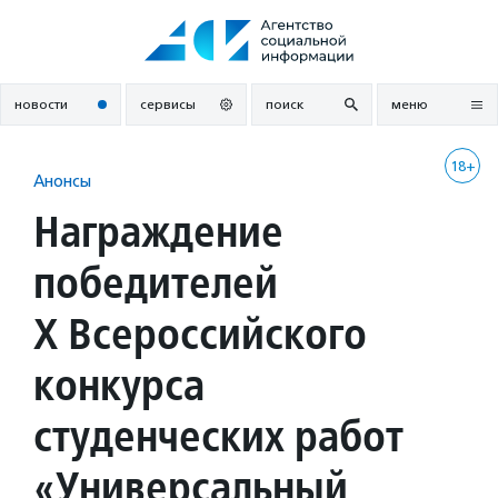
Перейти
к
содержанию
новости
сервисы
поиск
меню
18+
Анонсы
Награждение
победителей
X Всероссийского
конкурса
студенческих работ
«Универсальный