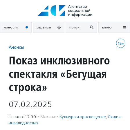
Перейти
к
содержанию
новости
сервисы
поиск
меню
18+
Анонсы
Показ инклюзивного
спектакля «Бегущая
строка»
07.02.2025
Начало: 17:30
·
Москва
·
Культура и просвещение
,
Люди с
инвалидностью