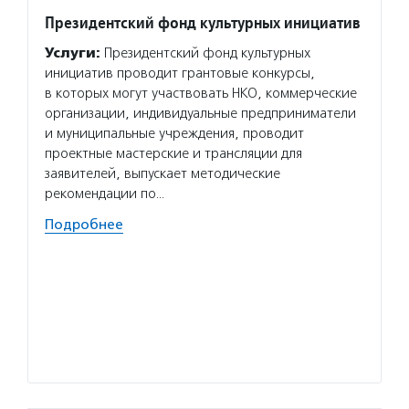
Президентский фонд культурных инициатив
Со-ед
Услуги:
Президентский фонд культурных
Услуг
инициатив проводит грантовые конкурсы,
включе
в которых могут участвовать НКО, коммерческие
средст
организации, индивидуальные предприниматели
и устр
и муниципальные учреждения, проводит
линей
проектные мастерские и трансляции для
вернут
заявителей, выпускает методические
людям,
рекомендации по…
Волон
Подробнее
пригла
которы
умеют 
работа
безвоз
значи
Подро