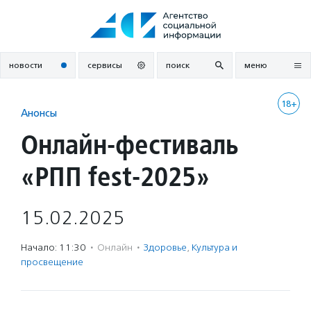
Перейти
к
содержанию
новости
сервисы
поиск
меню
18+
Анонсы
Онлайн-фестиваль
«РПП fest-2025»
15.02.2025
Начало: 11:30
·
Онлайн
·
Здоровье
,
Культура и
просвещение