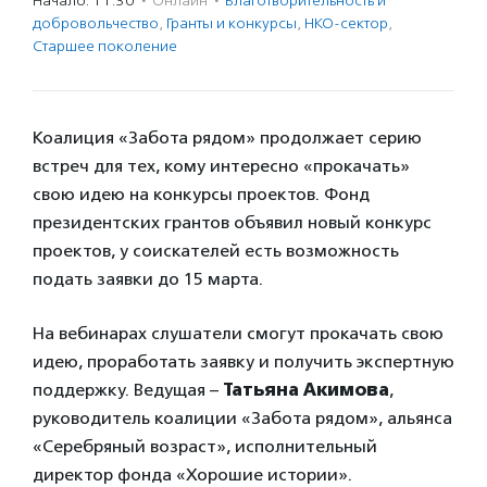
Начало: 11:30
·
Онлайн
·
Благотвори­тель­ность и
доброволь­чест­во
,
Гранты и конкурсы
,
НКО-сектор
,
Старшее поколение
Коалиция «Забота рядом» продолжает серию
встреч для тех, кому интересно «прокачать»
свою идею на конкурсы проектов. Фонд
президентских грантов объявил новый конкурс
проектов, у соискателей есть возможность
подать заявки до 15 марта.
На вебинарах слушатели смогут прокачать свою
идею, проработать заявку и получить экспертную
поддержку. Ведущая –
Татьяна Акимова
,
руководитель коалиции «Забота рядом», альянса
«Серебряный возраст», исполнительный
директор фонда «Хорошие истории».