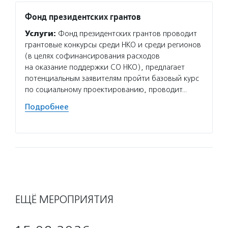
Фонд президентских грантов
Хорош
Услуги:
Фонд президентских грантов проводит
Услуг
грантовые конкурсы среди НКО и среди регионов
истори
(в целях софинансирования расходов
платфо
на оказание поддержки СО НКО), предлагает
благот
потенциальным заявителям пройти базовый курс
альянс
по социальному проектированию, проводит…
в Коал
регион
Подробнее
Подро
ЕЩЁ МЕРОПРИЯТИЯ