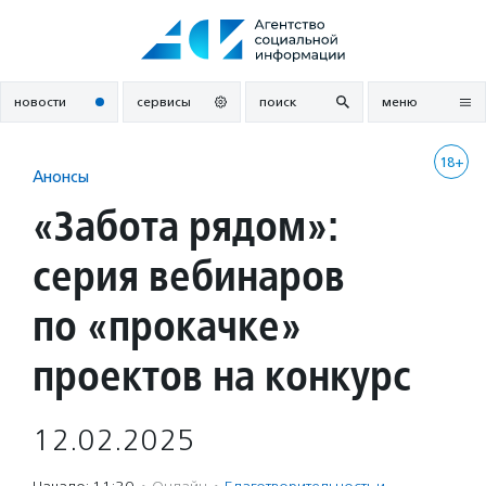
Перейти
к
содержанию
новости
сервисы
поиск
меню
18+
Анонсы
«Забота рядом»:
серия вебинаров
по «прокачке»
проектов на конкурс
12.02.2025