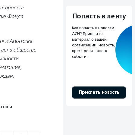
ах проекта
Попасть в ленту
жке Фонда
Как попасть в новости
АСИ? Пришлите
материал о вашей
» и Агентства
организации, новость,
ает в обществе
пресс-релиз, анонс
события.
тивности
бучающие,
аждан.
Прислать новость
тов и