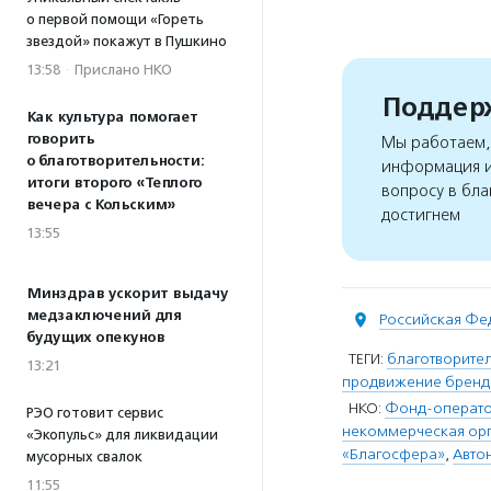
о первой помощи «Гореть
звездой» покажут в Пушкино
13:58
·
Прислано НКО
Поддерж
Как культура помогает
говорить
Мы работаем, 
о благотворительности:
информация и
итоги второго «Теплого
вопросу в бла
вечера с Кольским»
достигнем
13:55
Минздрав ускорит выдачу
медзаключений для
Российская Фе
будущих опекунов
ТЕГИ:
благотворите
13:21
продвижение бренд
НКО:
Фонд-оператор
РЭО готовит сервис
некоммерческая орг
«Экопульс» для ликвидации
«Благосфера»
,
Авто
мусорных свалок
11:55