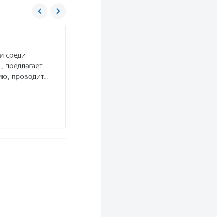
Центр развития социально-культурных пр
«Благосфера»
и среди
Услуги:
Центр «Благосфера» создает условия 
, предлагает
в благотворительность и могли больше узнать
ию, проводит…
и некоммерческих организациях: в центре про
организаций, работают книжный…
Подробнее