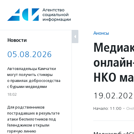
Перейти
к
содержанию
Анонсы
Новости
Медиак
05.08.2026
онлайн
Автовладельцы Камчатки
НКО ма
могут получить стикеры
о правилах добрососедства
с бурыми медведями
19.02.202
18:02
Для родственников
Начало: 11:00
·
Онл
пострадавших в результате
атаки беспилотников под
Геленджиком открыли
горячую линию