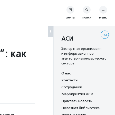
лента
поиск
меню
18+
АСИ
”: как
Экспертная организация
и информационное
агентство некоммерческого
сектора
О нас
Контакты
Сотрудники
Мероприятия АСИ
Прислать новость
Полезная библиотека
Наши издания