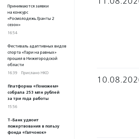
11.08.202
Принимаются заявки
на конкурс
«Росмолодежь.Гранты 2
сезон»
16:54
Фестиваль адаптивных видов
спорта «Пари на равных»
прошел в Нижегородской
области
16:39
·
Прислано НКО
10.08.202
Платформа «Поможем»
собрала 253 млн рублей
за три года работы
15:56
Т-Банк удвоит
пожертвования в пользу
фонда «Галчонок»