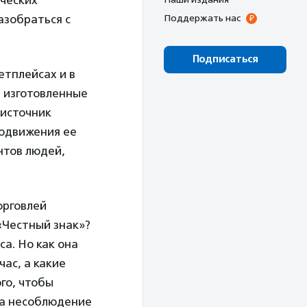
ческих
азобраться с
Поддержать нас
Подписаться
етплейсах и в
, изготовленные
 источник
родвижения ее
нтов людей,
орговлей
Честный знак»?
са. Но как она
ас, а какие
го, чтобы
за несоблюдение