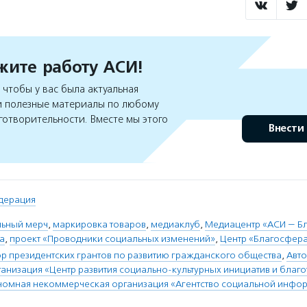
ите работу АСИ!
чтобы у вас была актуальная
 полезные материалы по любому
готворительности. Вместе мы этого
Внести
дерация
льный мерч
,
маркировка товаров
,
медиаклуб
,
Медиацентр «АСИ — Б
а
,
проект «Проводники социальных изменений»
,
Центр «Благосфер
 президентских грантов по развитию гражданского общества
,
Авт
анизация «Центр развития социально-культурных инициатив и благо
номная некоммерческая организация «Агентство социальной инфо