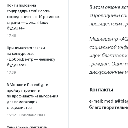
Почти половина
В этом сезоне в
соцпредприятий России
«Проводники соц
сосредоточена в 10 регионах
страны — фонд «Наше
президентских гр
будущее»
17:46
Медиацентр «АСИ
социальной инфо
Принимаются заявки
на конкурс эссе
идеи благотвори
«Добро.Центр — человеку
граждан. Один и
будущего»
дискуссионные и
17:39
В Москве и Петербурге
Контакты
пройдут тренинги
по профилактике выгорания
e-mail: media@bla
для помогающих
благотворительно
специалистов
15:32
·
Прислано НКО
Уникальный спектакль