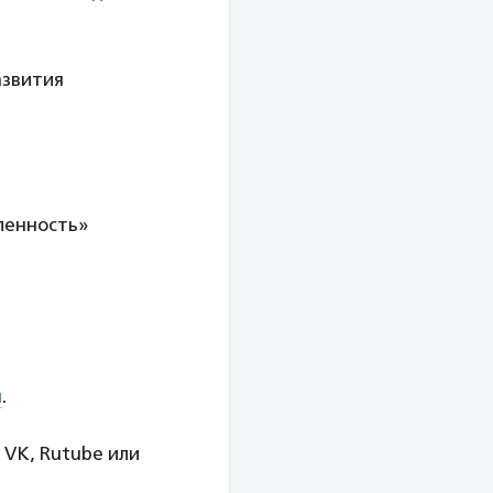
азвития
ленность»
я
.
 VK, Rutube или