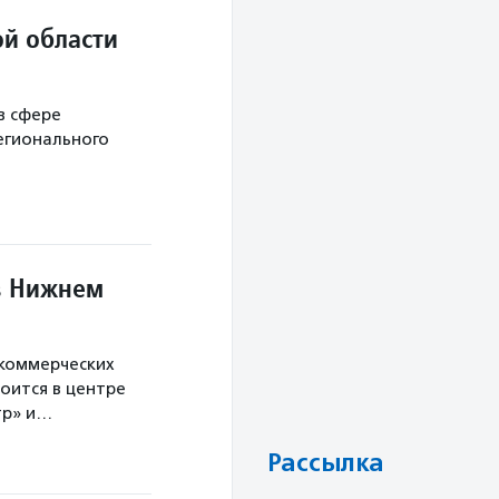
й области
в сфере
егионального
в Нижнем
екоммерческих
оится в центре
тр» и…
Рассылка