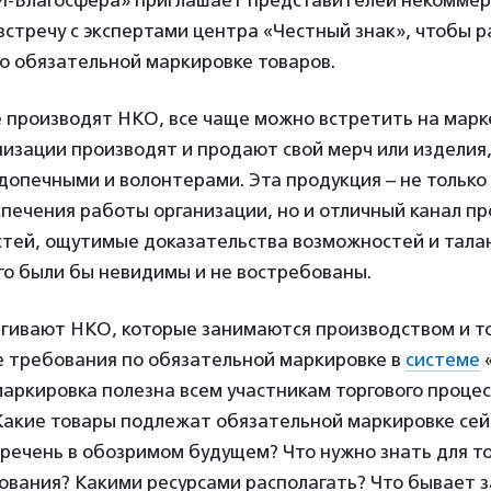
-Благосфера» приглашает представителей некоммер
встречу с экспертами центра «Честный знак», чтобы р
о обязательной маркировке товаров.
 производят НКО, все чаще можно встретить на марк
низации производят и продают свой мерч или изделия
допечными и волонтерами. Эта продукция – не только
печения работы организации, но и отличный канал п
стей, ощутимые доказательства возможностей и тала
го были бы невидимы и не востребованы.
агивают НКО, которые занимаются производством и т
е требования по обязательной маркировке в
системе
«
маркировка полезна всем участникам торгового процес
акие товары подлежат обязательной маркировке сейч
еречень в обозримом будущем? Что нужно знать для то
ования? Какими ресурсами располагать? Что бывает 