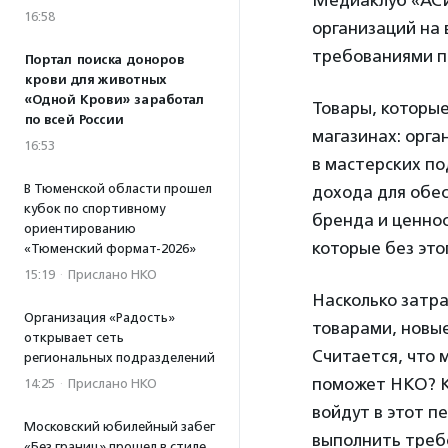
Медиаклуб «АСИ
16:58
организаций на 
требованиями п
Портал поиска доноров
крови для животных
«Одной Крови» заработал
Товары, которые
по всей России
магазинах: орга
16:53
в мастерских по
В Тюменской области прошел
дохода для обес
кубок по спортивному
бренда и ценно
ориентированию
которые без это
«Тюменский формат-2026»
15:19
·
Прислано НКО
Насколько затр
Организация «Радость»
товарами, новы
открывает сеть
Считается, что 
региональных подразделений
поможет НКО? К
14:25
·
Прислано НКО
войдут в этот п
Московский юбилейный забег
выполнить треб
«Без границ» прошел в стиле