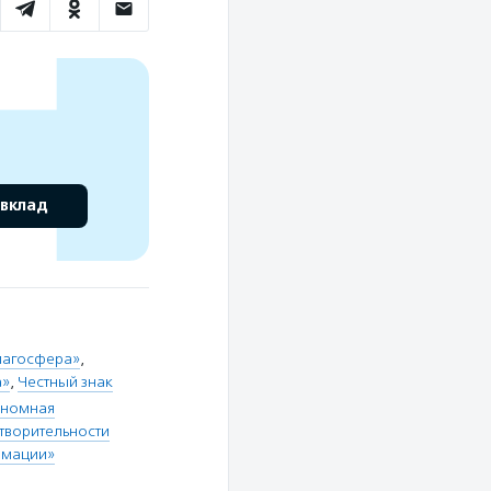
 вклад
лагосфера»
,
а»
,
Честный знак
ономная
творительности
рмации»