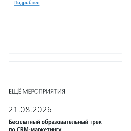
Подробнее
Волон
помога
решают
о прог
делятс
Подро
ЕЩЁ МЕРОПРИЯТИЯ
21.08.2026
Бесплатный образовательный трек
по CRM-маркетингу