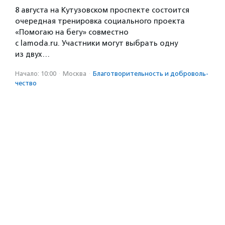
8 августа на Кутузовском проспекте состоится
очередная тренировка социального проекта
«Помогаю на бегу» совместно
с lamoda.ru. Участники могут выбрать одну
из двух…
Начало: 10:00
·
Москва
·
Благотвори­тель­ность и доброволь­
чест­во