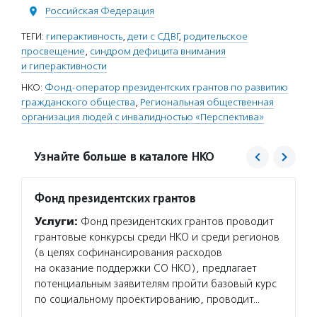
Российская Федерация
ТЕГИ:
гиперактивность
,
дети с СДВГ
,
родительское
просвещение
,
синдром дефицита внимания
и гиперактивности
НКО:
Фонд-оператор президентских грантов по развитию
гражданского общества
,
Региональная общественная
организация людей с инвалидностью «Перспектива»
Узнайте больше в каталоге НКО
Фонд президентских грантов
РООИ 
Услуги:
Фонд президентских грантов проводит
Услуг
грантовые конкурсы среди НКО и среди регионов
взросл
(в целях софинансирования расходов
на раб
на оказание поддержки СО НКО), предлагает
найти 
потенциальным заявителям пройти базовый курс
инклюз
по социальному проектированию, проводит…
образо
фестив