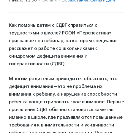
Начало: 12:00
·
Онлайн
·
Образование
,
Семья и дети
Как помочь детям с СДВГ справиться с
трудностями в школе? РООИ «Перспектива»
приглашает на вебинар, на котором специалист
расскажет о работе со школьниками с
синдромом дефицита внимания и
гиперактивности (СДВГ).
Многим родителям приходится объяснять, что
дефицит внимания – это не проблема их
внимания к ребенку, а нарушение способности
ребенка концентрировать свое внимание. Первые
проявления СДВГ обычно становятся заметны
именно в школе, где предъявляются повышенные
требования к внимательности и усидчивости
ребенка, его социальной адаптации. Педагог