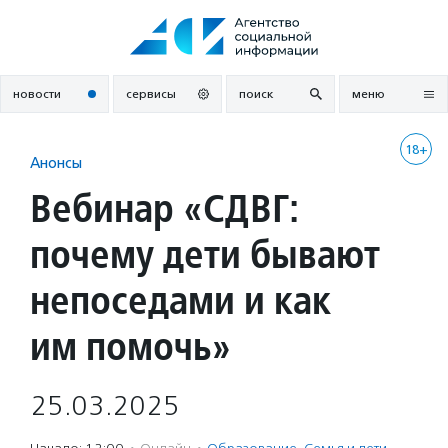
Перейти
к
содержанию
новости
сервисы
поиск
меню
18+
Анонсы
Вебинар «СДВГ:
почему дети бывают
непоседами и как
им помочь»
25.03.2025