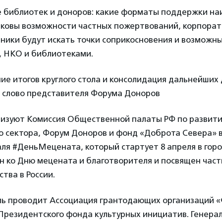
 библиотек и доноров: какие форматы поддержки на
ковы возможности частных пожертвований, корпора
тники будут искать точки соприкосновения и возможн
 НКО и библиотеками.
ние итогов круглого стола и консолидация дальнейших
 слово представителя Форума Доноров
низуют Комиссия Общественной палаты РФ по развит
 сектора, Форум Доноров и фонд «Доброта Севера» в
я #ДеньМецената, который стартует 8 апреля в горо
н ко Дню мецената и благотворителя и посвящен час
ства в России.
ь проводит Ассоциация грантодающих организаций 
Президентского фонда культурных инициатив. Генера