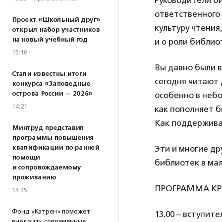
Руководители б
ответственного 
Проект «Школьный друг»
культуру чтения
открыл набор участников
на новый учебный год
и о роли библио
15:16
Вы давно были в
Стали известны итоги
сегодня читают 
конкурса «Заповедные
острова России — 2026»
особенно в небо
14:21
как пополняет 
Как поддержива
Минтруд представил
программы повышения
квалификации по ранней
Эти и многие др
помощи
библиотек в мал
и сопровождаемому
проживанию
ПРОГРАММА КР
13:45
Фонд «Катрен» поможет
13.00 – вступит
внедрить современные