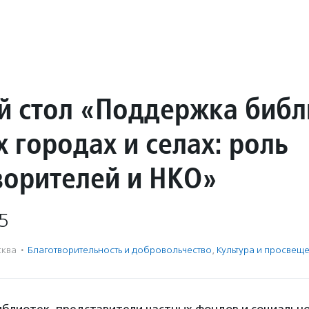
й стол «Поддержка библ
 городах и селах: роль
ворителей и НКО»
5
ква
·
Благотвори­тель­ность и доброволь­чест­во
,
Культура и просвещ