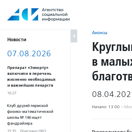
Перейти
к
содержанию
Анонсы
Новости
Круглы
07.08.2026
в малых
Препарат «Энхерту»
благот
включили в перечень
жизненно необходимых
и важнейших лекарств
08.04.202
16:27
Клуб друзей пермской
Начало: 13:00
·
Мос
физико-математической
школы № 146 ищет
фандрайзера
15:35
·
Прислано НКО