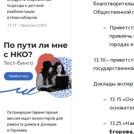
благотворитель
подходы к детской
Общественной п
реабилитации
в Новосибирске
13:15
·
Прислано НКО
Приветств
привлечь
городах и
13.10 – приветс
государственно
Доклады экспер
13.15 «Ос
основате
Патриаршая гуманитарная
миссия ищет волонтеров для
13.25 «Н
ремонта домов в Донецке
и Горловке
Егорова