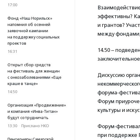
17:00
Взаимодействие
эффективны? Ка
Фонд «Наш Норильск»
и грантов? Учас
напомнил об осенней
заявочной кампании
между фондами,
на поддержку социальных
проектов
14.50 – подведе
16:31
заключительное
Открыт сбор средств
на фестиваль для женщин
Дискуссию орга
с онкозаболеваниями «Еще
некоммерческого
краше в танце»
14:50
форума-фестивал
Форум приуроче
Организация «Продвижение»
культуры и искус
и компания «Инва-Титан»
будут сотрудничать
Форум-фестивал
13:30
·
Прислано НКО
при поддержке 
Пенсионеры Самарской