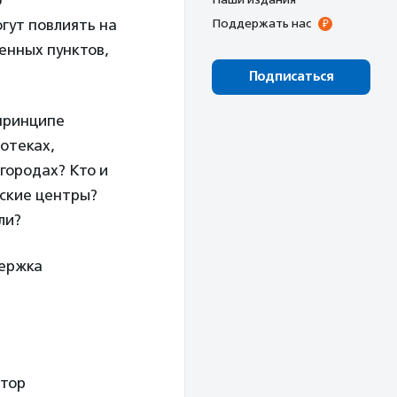
о
огут повлиять на
Поддержать нас
енных пунктов,
Подписаться
 принципе
отеках,
городах? Кто и
ские центры?
ли?
держка
ктор