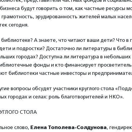
иблиотек, представители частных фондов и социальн
бизнеса будут говорить о том, как частные ресурсы м
, грамотность, эрудированность жителей малых насел
тек сегодня.
 библиотеке? А знаете, что читают ваши дети? Что в
дети и подростки? Достаточно ли литературы в библи
льших городах? Доступна ли литература в небольших 
библиотечные фонды и кто финансирует просветитель
ют библиотеки частные инвесторы и предпринимате
угие вопросы обсудят участники круглого стола «Под
ых городах и селах: роль благотворителей и НКО».
УГЛОГО СТОЛА
ельное слово,
Елена Тополева-Солдунова
, гендире