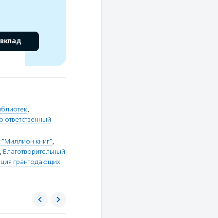
 вклад
иблиотек
,
о ответственный
 "Миллион книг"
,
,
Благотворительный
ция грантодающих