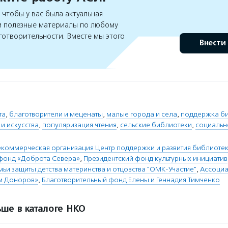
чтобы у вас была актуальная
 полезные материалы по любому
готворительности. Вместе мы этого
Внести
та
,
благотворители и меценаты
,
малые города и села
,
поддержка б
и искусства
,
популяризация чтения
,
сельские библиотеки
,
социальн
коммерческая организация Центр поддержки и развития библиотек
фонд «Доброта Севера»
,
Президентский фонд культурных инициатив
и защиты детства материнства и отцовства "ОМК-Участие"
,
Ассоциа
м Доноров»
,
Благотворительный фонд Елены и Геннадия Тимченко
ше в каталоге НКО