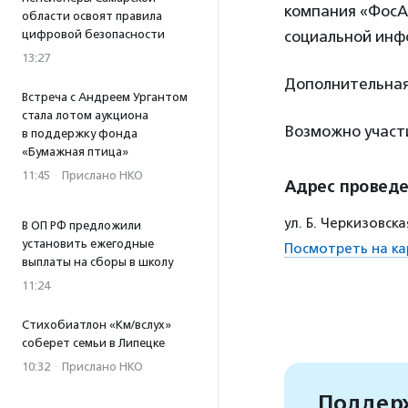
компания «ФосА
области освоят правила
цифровой безопасности
социальной инф
13:27
Дополнительная
Встреча с Андреем Ургантом
стала лотом аукциона
Возможно участ
в поддержку фонда
«Бумажная птица»
11:45
·
Прислано НКО
Адрес провед
ул. Б. Черкизовск
В ОП РФ предложили
установить ежегодные
Посмотреть на ка
выплаты на сборы в школу
11:24
Стихобиатлон «Км/вслух»
соберет семьи в Липецке
10:32
·
Прислано НКО
Поддерж