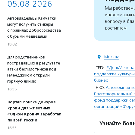
05.08.2026
Мы работаем, 
информация и
Автовладельцы Камчатки
вопросу в бла
могут получить стикеры
достигнем
о правилах добрососедства
с бурыми медведями
18:02
Москва
Для родственников
пострадавших в результате
ТЕГИ:
#ДеньМецена
атаки беспилотников под
поддержка культуры 
Геленджиком открыли
бизнес
горячую линию
НКО:
Автономная не
16:58
Благотворительный 
фонд поддержки семь
Портал поиска доноров
организаций «Фору
крови для животных
«Одной Крови» заработал
по всей России
Узнайте боль
16:53