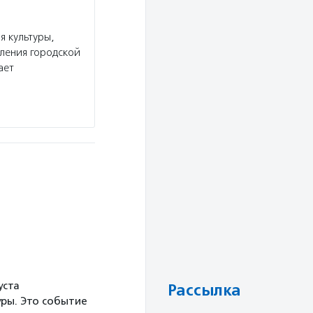
Президентский фонд культурных инициат
 культуры,
Услуги:
Президентский фонд культурных иниц
ления городской
могут участвовать НКО, коммерческие органи
ает
и муниципальные учреждения, проводит проект
выпускает методические рекомендации по…
Подробнее
уста
Рассылка
ры. Это событие