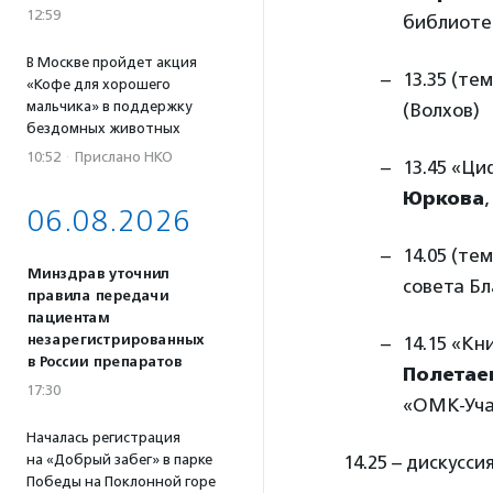
12:59
библиотек
В Москве пройдет акция
13.35 (те
«Кофе для хорошего
мальчика» в поддержку
(Волхов)
бездомных животных
10:52
·
Прислано НКО
13.45 «Ц
Юркова
06.08.2026
14.05 (те
Минздрав уточнил
совета Бл
правила передачи
пациентам
незарегистрированных
14.15 «К
в России препаратов
Полетае
17:30
«ОМК-Уча
Началась регистрация
на «Добрый забег» в парке
14.25 – дискусс
Победы на Поклонной горе