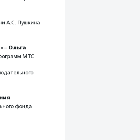
ни А.С. Пушкина
» –
Ольга
программ МТС
людательного
ния
льного фонда