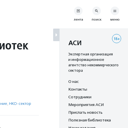
лента
поиск
меню
18+
иотек
АСИ
Экспертная организация
и информационное
агентство некоммерческого
сектора
О нас
Контакты
Сотрудники
ение
,
НКО-сектор
Мероприятия АСИ
Прислать новость
Полезная библиотека
Наши издания