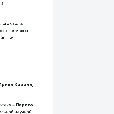
ии
лого стола:
иотек в малых
йствия.
Ирина Кибина
,
отек» –
Лариса
альной научной