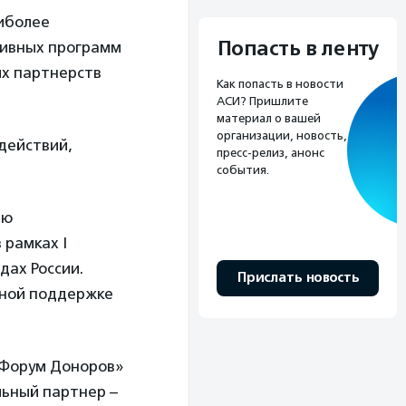
иболее
Попасть в ленту
тивных программ
ых партнерств
Как попасть в новости
АСИ? Пришлите
материал о вашей
организации, новость,
 действий,
пресс-релиз, анонс
события.
ию
 рамках I
дах России.
Прислать новость
тной поддержке
«Форум Доноров»
льный партнер –