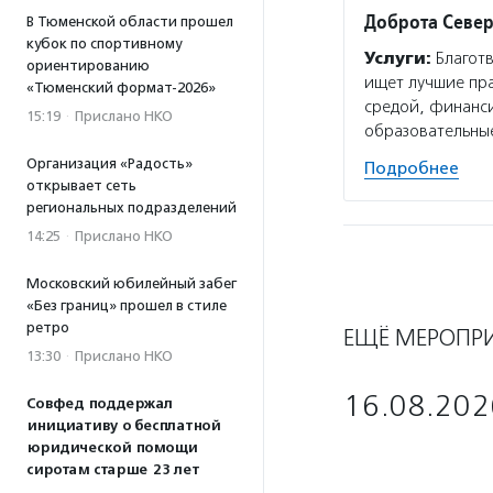
Доброта Севе
В Тюменской области прошел
кубок по спортивному
Услуги:
Благотв
ориентированию
ищет лучшие пр
«Тюменский формат-2026»
средой, финанс
15:19
·
Прислано НКО
образовательные
Организация «Радость»
Подробнее
открывает сеть
региональных подразделений
14:25
·
Прислано НКО
Московский юбилейный забег
«Без границ» прошел в стиле
ретро
ЕЩЁ МЕРОПР
13:30
·
Прислано НКО
16.08.202
Совфед поддержал
инициативу о бесплатной
юридической помощи
сиротам старше 23 лет