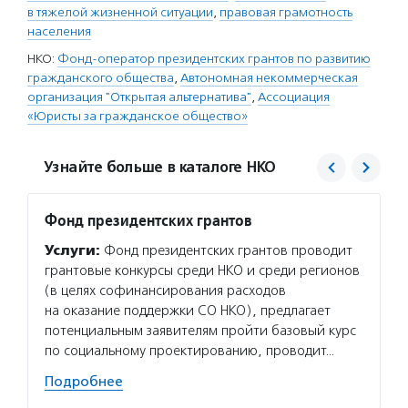
в тяжелой жизненной ситуации
,
правовая грамотность
населения
НКО:
Фонд-оператор президентских грантов по развитию
гражданского общества
,
Автономная некоммерческая
организация "Открытая альтернатива"
,
Ассоциация
«Юристы за гражданское общество»
Узнайте больше в каталоге НКО
Фонд президентских грантов
Юрист
Услуги:
Фонд президентских грантов проводит
Услуг
грантовые конкурсы среди НКО и среди регионов
общест
(в целях софинансирования расходов
для НК
на оказание поддержки СО НКО), предлагает
создан
потенциальным заявителям пройти базовый курс
и ликв
по социальному проектированию, проводит…
докуме
Подробнее
Подро