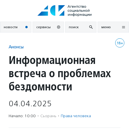
Перейти
к
содержанию
новости
сервисы
поиск
меню
18+
Анонсы
Информационная
встреча о проблемах
бездомности
04.04.2025
Начало: 10:00
·
Сызрань
·
Права человека