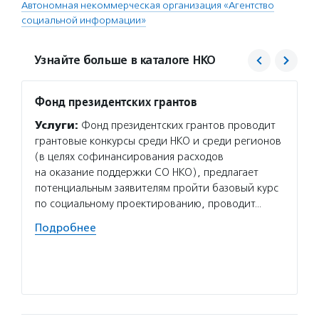
Автономная некоммерческая организация «Агентство
социальной информации»
Узнайте больше в каталоге НКО
Фонд президентских грантов
Центр
проек
Услуги:
Фонд президентских грантов проводит
«Благ
грантовые конкурсы среди НКО и среди регионов
Услуг
(в целях софинансирования расходов
для то
на оказание поддержки СО НКО), предлагает
в благ
потенциальным заявителям пройти базовый курс
об орг
по социальному проектированию, проводит…
и неко
Подробнее
проход
органи
Подро