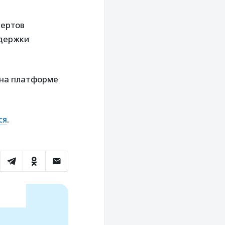
пертов
ддержки
) на платформе
ся
.