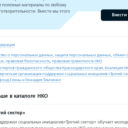
 полезные материалы по любому
готворительности. Вместе мы этого
Внести
дерация
ство о персональных данных
,
защита персональных данных
,
обмен 
ые
,
правовая безопасность
,
правовая грамотность НКО
спертов гражданского общества Краснодарского края
,
Коалиция Н
рческая организация поддержки социальных инициатив «Третий се
фонд Елены и Геннадия Тимченко
ше в каталоге НКО
ий сектор»
ддержки социальных инициатив«Третий сектор» обучает моло