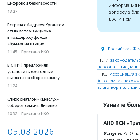
цифровой безопасности
информация и
13:27
вопросу в бла
достигнем
Встреча с Андреем Ургантом
стала лотом аукциона
в поддержку фонда
«Бумажная птица»
Российская Фе
11:45
·
Прислано НКО
ТЕГИ:
законодатель
В ОП РФ предложили
персональные данн
установить ежегодные
НКО:
Ассоциация эк
выплаты на сборы в школу
Автономная некомме
11:24
Благотворительный 
Стихобиатлон «Км/вслух»
Узнайте боль
соберет семьи в Липецке
10:32
·
Прислано НКО
АНО ПСИ «Трет
05.08.2026
Услуги:
АНО по