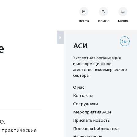
лента
поиск
меню
18+
е
АСИ
Экспертная организация
и информационное
агентство некоммерческого
сектора
О нас
Контакты
Сотрудники
Мероприятия АСИ
Прислать новость
О,
Полезная библиотека
 практические
Наши издания