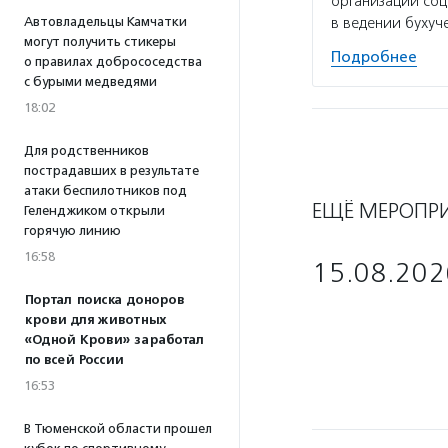
организации со
Автовладельцы Камчатки
в ведении бухуч
могут получить стикеры
Подробнее
о правилах добрососедства
с бурыми медведями
18:02
Для родственников
пострадавших в результате
атаки беспилотников под
ЕЩЁ МЕРОПР
Геленджиком открыли
горячую линию
16:58
15.08.202
Портал поиска доноров
крови для животных
«Одной Крови» заработал
по всей России
16:53
В Тюменской области прошел