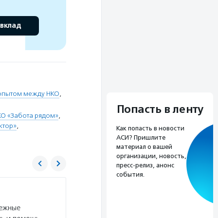
 вклад
опытом между НКО
,
Попасть в ленту
КО «Забота рядом»
,
ктор»
,
Как попасть в новости
АСИ? Пришлите
материал о вашей
организации, новость,
пресс-релиз, анонс
события.
Благотворительный фонд Елены и Геннад
дежные
Услуги:
Фонд Тимченко — один из крупнейших