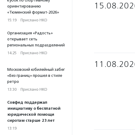
кубок по спортивному
15.08.202
ориентированию
«Тюменский формат-2026»
15:19
·
Прислано НКО
Организация «Радость»
открывает сеть
региональных подразделений
14:25
·
Прислано НКО
11.08.202
Московский юбилейный забег
«Без границ» прошел в стиле
ретро
13:30
·
Прислано НКО
Совфед поддержал
инициативу о бесплатной
юридической помощи
сиротам старше 23 лет
13:19