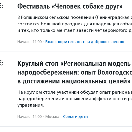
6
Фестиваль «Человек собаке друг»
В Ропшинском сельском поселении (Ленинградская 
состоится большой праздник для владельцев собак
и тех, кто только мечтает завести четвероногого д
Начало: 11:00
·
Благотвори­тель­ность и доброволь­чест­во
6
Круглый стол «Региональная модель
народосбережения: опыт Вологодско
в достижении национальных целей»
На круглом столе участники обсудят опыт региона 
народосбережения и повышения эффективности р
управления.
Начало: 14:00
·
Москва
·
Семья и дети