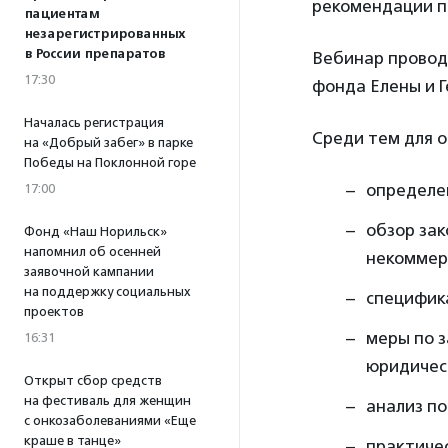
рекомендации п
пациентам
незарегистрированных
в России препаратов
Вебинар провод
17:30
фонда Елены и Г
Началась регистрация
Среди тем для 
на «Добрый забег» в парке
Победы на Поклонной горе
определен
17:00
обзор зак
Фонд «Наш Норильск»
напомнил об осенней
некоммер
заявочной кампании
на поддержку социальных
специфик
проектов
меры по 
16:31
юридичес
Открыт сбор средств
на фестиваль для женщин
анализ п
с онкозаболеваниями «Еще
краше в танце»
практичес