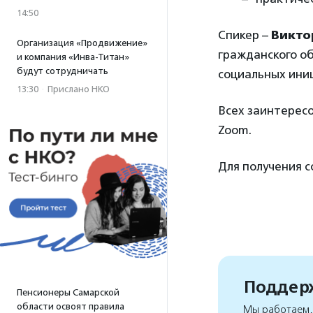
14:50
Спикер –
Викто
Организация «Продвижение»
гражданского о
и компания «Инва-Титан»
будут сотрудничать
социальных иниц
13:30
·
Прислано НКО
Всех заинтересо
Zoom.
Для получения 
Поддерж
Пенсионеры Самарской
области освоят правила
Мы работаем, 