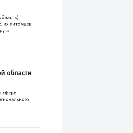
область)
, их питомцев
руга.
й области
в сфере
егионального