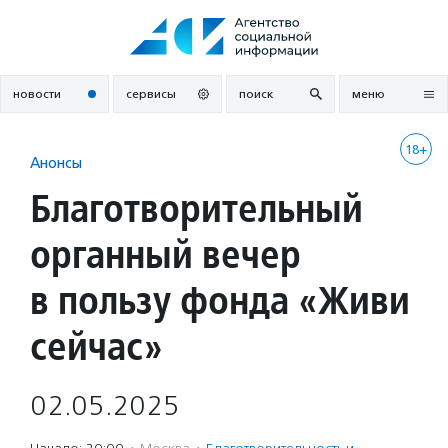
Перейти
к
содержанию
новости
сервисы
поиск
меню
18+
Анонсы
Благотворительный
органный вечер
в пользу фонда «Живи
сейчас»
02.05.2025