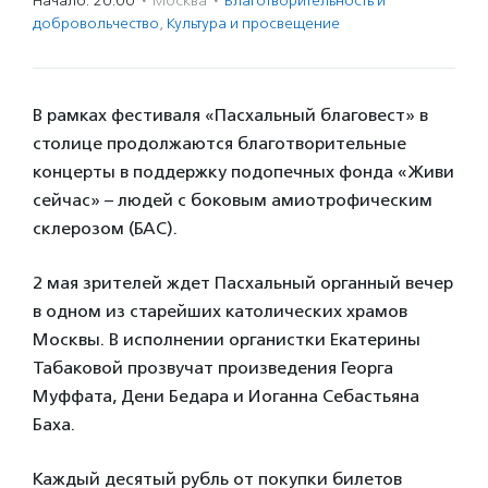
Начало: 20:00
·
Москва
·
Благотвори­тель­ность и
доброволь­чест­во
,
Культура и просвещение
В рамках фестиваля «Пасхальный благовест» в
столице продолжаются благотворительные
концерты в поддержку подопечных фонда «Живи
сейчас» – людей с боковым амиотрофическим
склерозом (БАС).
2 мая зрителей ждет Пасхальный органный вечер
в одном из старейших католических храмов
Москвы. В исполнении органистки Екатерины
Табаковой прозвучат произведения Георга
Муффата, Дени Бедара и Иоганна Себастьяна
Баха.
Каждый десятый рубль от покупки билетов