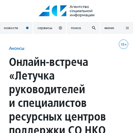
Перейти
к
содержанию
новости
сервисы
поиск
меню
18+
Анонсы
Онлайн-встреча
«Летучка
руководителей
и специалистов
ресурсных центров
поддержки СО НКО