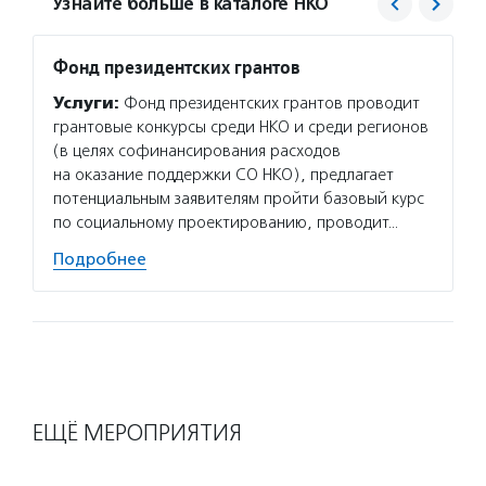
Узнайте больше в каталоге НКО
Фонд президентских грантов
Центр
Услуги:
Фонд президентских грантов проводит
Услуг
грантовые конкурсы среди НКО и среди регионов
и гото
(в целях софинансирования расходов
по акт
на оказание поддержки СО НКО), предлагает
темам,
потенциальным заявителям пройти базовый курс
НКО, г
по социальному проектированию, проводит…
инстру
Подробнее
Подро
ЕЩЁ МЕРОПРИЯТИЯ