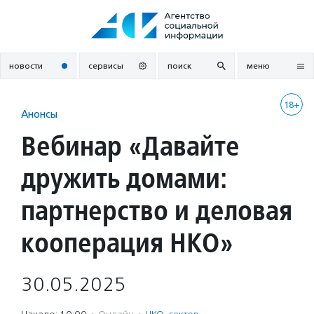
Перейти
к
содержанию
новости
сервисы
поиск
меню
18+
Анонсы
Вебинар «Давайте
дружить домами:
партнерство и деловая
кооперация НКО»
30.05.2025