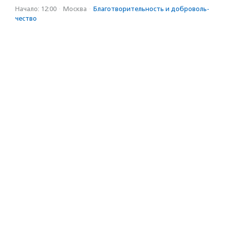
Начало: 12:00
·
Москва
·
Благотвори­тель­ность и доброволь­
чест­во