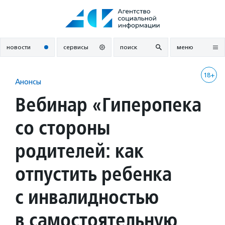
Перейти
к
содержанию
новости
сервисы
поиск
меню
18+
Анонсы
Вебинар «Гиперопека
со стороны
родителей: как
отпустить ребенка
с инвалидностью
в самостоятельную