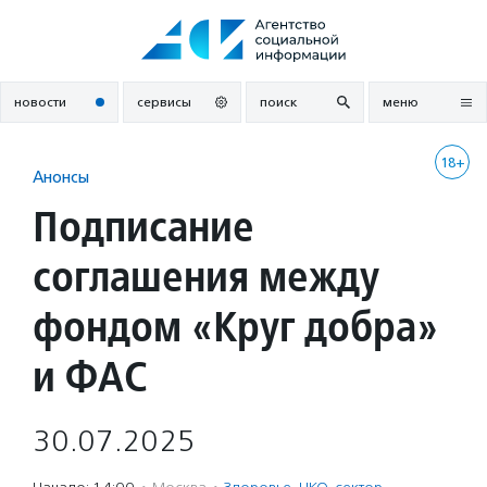
Перейти
к
содержанию
новости
сервисы
поиск
меню
18+
Анонсы
Подписание
соглашения между
фондом «Круг добра»
и ФАС
30.07.2025