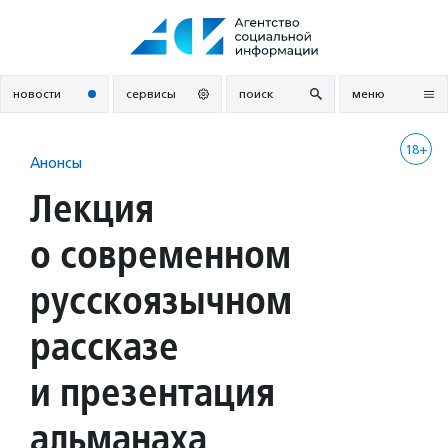
Перейти
к
содержанию
новости
сервисы
поиск
меню
18+
Анонсы
Лекция
о современном
русскоязычном
рассказе
и презентация
альманаха