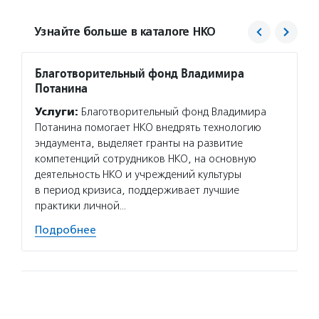
Узнайте больше в каталоге НКО
Благотворительный фонд Владимира
Агент
Потанина
Услуг
Услуги:
Благотворительный фонд Владимира
матери
Потанина помогает НКО внедрять технологию
сектор
эндаумента, выделяет гранты на развитие
новост
компетенций сотрудников НКО, на основную
расска
деятельность НКО и учреждений культуры
некомм
в период кризиса, поддерживает лучшие
Подро
практики личной…
Подробнее