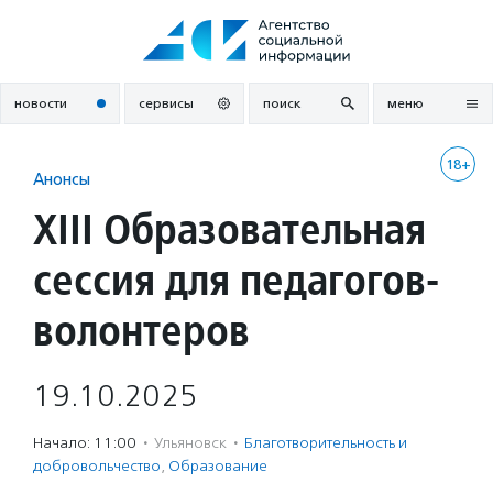
Перейти
к
содержанию
новости
сервисы
поиск
меню
18+
Анонсы
XIII Образовательная
сессия для педагогов-
волонтеров
19.10.2025
Начало: 11:00
·
Ульяновск
·
Благотвори­тель­ность и
доброволь­чест­во
,
Образование