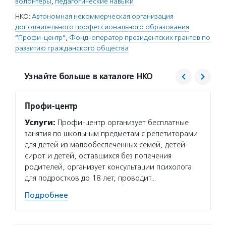
волонтеры
,
педагогические навыки
НКО:
Автономная некоммерческая организация
дополнительного профессионального образования
“Профи-центр”
,
Фонд-оператор президентских грантов по
развитию гражданского общества
Узнайте больше в каталоге НКО
Профи-центр
Фонд 
Услуги:
Профи-центр организует бесплатные
Услуг
занятия по школьным предметам с репетиторами
гранто
для детей из малообеспеченных семей, детей-
(в цел
сирот и детей, оставшихся без попечения
на ока
родителей, организует консультации психолога
потенц
для подростков до 18 лет, проводит…
по соц
Подробнее
Подро