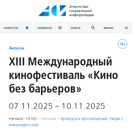
Перейти
к
содержанию
новости
сервисы
поиск
меню
18+
Анонсы
XIII Международный
кинофестиваль «Кино
без барьеров»
07.11.2025 – 10.11.2025
Начало: 10:00
·
Москва
·
Культура и просвещение
,
Люди с
инвалидностью