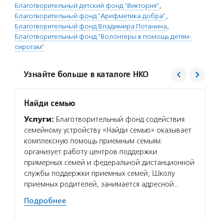
Благотворительный детский фонд "Виктория"
,
Благотворительный фонд "Арифметика добра"
,
Благотворительный фонд Владимира Потанина
,
Благотворительный фонд "Волонтеры в помощь детям-
сиротам"
Узнайте больше в каталоге НКО
Найди семью
Дети 
Услуги:
Благотворительный фонд содействия
Услуг
семейному устройству «Найди семью» оказывает
помога
комплексную помощь приемным семьям:
родите
организует работу центров поддержки
и проф
примерных семей и федеральной дистанционной
поддер
службы поддержки приемных семей, Школу
разраб
приемных родителей, занимается адресной…
для по
жизни.
Подробнее
Волон