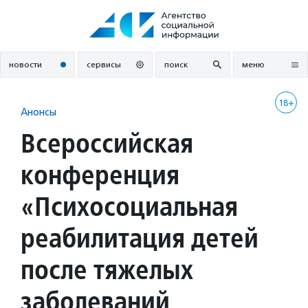
Перейти
к
содержанию
новости
сервисы
поиск
меню
18+
Анонсы
Всероссийская
конференция
«Психосоциальная
реабилитация детей
после тяжелых
заболеваний