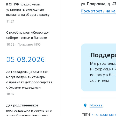
ул. Покровка, д.
В ОП РФ предложили
установить ежегодные
Посмотреть на ка
выплаты на сборы в школу
11:24
Стихобиатлон «Км/вслух»
соберет семьи в Липецке
10:32
·
Прислано НКО
Поддерж
05.08.2026
Мы работаем, 
информация и
Автовладельцы Камчатки
вопросу в бла
могут получить стикеры
достигнем
о правилах добрососедства
с бурыми медведями
18:02
Москва
Для родственников
пострадавших в результате
ТЕГИ:
инклюзивная к
атаки беспилотников под