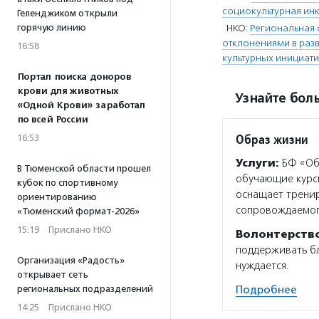
социокультурная ин
Геленджиком открыли
горячую линию
НКО:
Региональная 
отклонениями в разв
16:58
культурных инициати
Портал поиска доноров
крови для животных
Узнайте боль
«Одной Крови» заработал
по всей России
Образ жизни
16:53
Услуги:
БФ «Обр
В Тюменской области прошел
обучающие курсы
кубок по спортивному
оснащает тренир
ориентированию
сопровождаемо
«Тюменский формат-2026»
15:19
·
Прислано НКО
Волонтерств
поддерживать бл
Организация «Радость»
нуждается.
открывает сеть
региональных подразделений
Подробнее
14:25
·
Прислано НКО