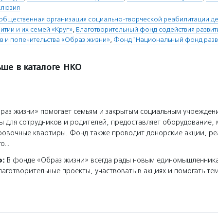
клюзия
общественная организация социально-творческой реабилитации де
итии и их семей «Круг»
,
Благотворительный фонд содействия разви
в и попечительства «Образ жизни»
,
Фонд "Национальный фонд разв
ше в каталоге НКО
аз жизни» помогает семьям и закрытым социальным учрежден
 для сотрудников и родителей, предоставляет оборудование, 
овочные квартиры. Фонд также проводит донорские акции, ре
го…
о:
В фонде «Образ жизни» всегда рады новым единомышленник
аготворительные проекты, участвовать в акциях и помогать тем