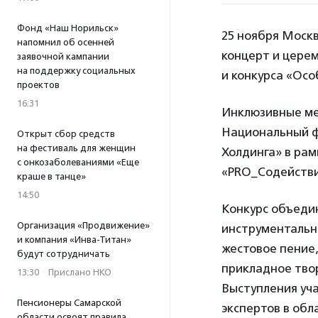
Фонд «Наш Норильск»
25 ноября Москв
напомнил об осенней
концерт и цере
заявочной кампании
на поддержку социальных
и конкурса «Осо
проектов
16:31
Инклюзивные ме
Национальный ф
Открыт сбор средств
на фестиваль для женщин
Холдинга» в ра
с онкозаболеваниями «Еще
«PRO_Содействи
краше в танце»
14:50
Конкурс объедин
Организация «Продвижение»
инструментально
и компания «Инва-Титан»
жестовое пение,
будут сотрудничать
прикладное тво
13:30
·
Прислано НКО
Выступления уча
Пенсионеры Самарской
экспертов в обл
области освоят правила