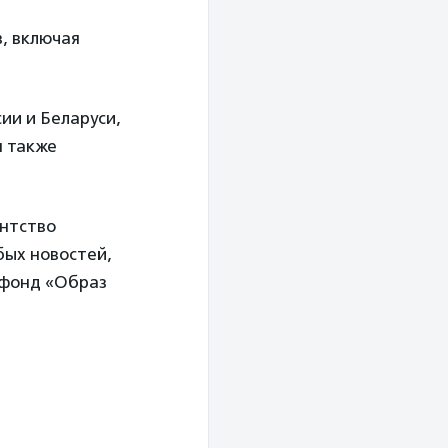
в, включая
ии и Беларуси,
я также
нтство
бых новостей,
и фонд «Образ