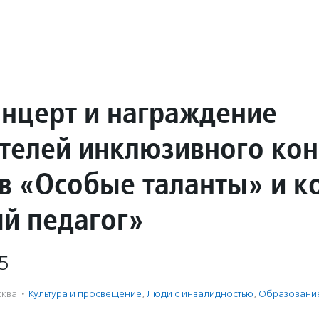
онцерт и награждение
телей инклюзивного кон
тв «Особые таланты» и к
й педагог»
5
ква
·
Культура и просвещение
,
Люди с инвалидностью
,
Образовани