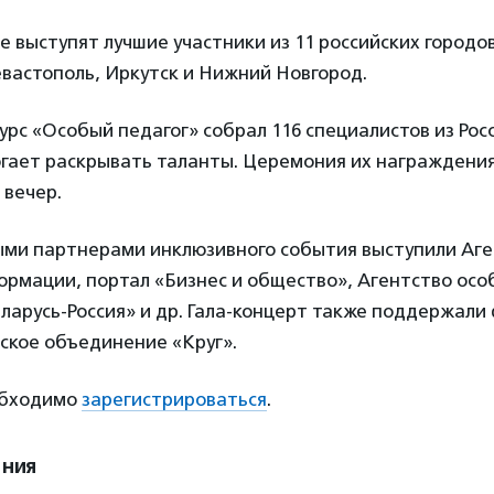
е выступят лучшие участники из 11 российских городо
вастополь, Иркутск и Нижний Новгород.
рс «Особый педагог» собрал 116 специалистов из Росс
огает раскрывать таланты. Церемония их награждени
 вечер.
и партнерами инклюзивного события выступили Аге
рмации, портал «Бизнес и общество», Агентство осо
еларусь-Россия» и др. Гала-концерт также поддержал
ское объединение «Круг».
обходимо
зарегистрироваться
.
ения