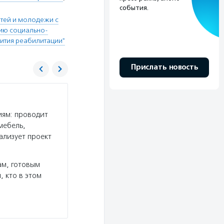
события.
тей и молодежи с
тию социально-
ития реабилитации"
Прислать новость
Национальный фонд развития реабилита
иям: проводит
Услуги:
Национальный фонд развития реабил
мебель,
реабилитации людей с инвалидностью, создал д
ализует проект
создал онкошколу «Информированный пациент
Подробнее
ам, готовым
, кто в этом