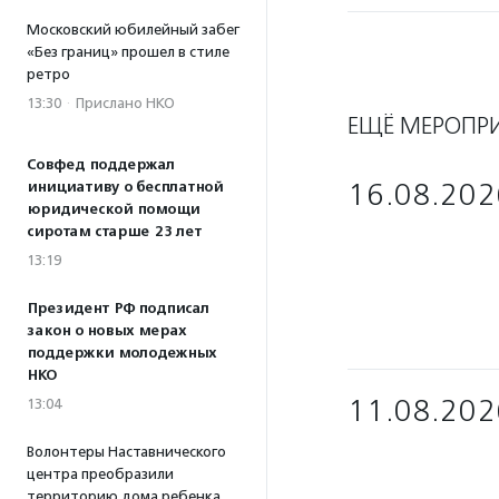
Московский юбилейный забег
«Без границ» прошел в стиле
ретро
13:30
·
Прислано НКО
ЕЩЁ МЕРОПР
Совфед поддержал
16.08.202
инициативу о бесплатной
юридической помощи
сиротам старше 23 лет
13:19
Президент РФ подписал
закон о новых мерах
поддержки молодежных
НКО
11.08.202
13:04
Волонтеры Наставнического
центра преобразили
территорию дома ребенка