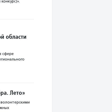
конкурс)».
й области
в сфере
егионального
ра. Лето»
с волонтерскими
ужных