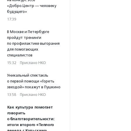
«Добро.Центр — человеку
будущего»
17:39
В Москве и Петербурге
пройдут тренинги
по профилактике выгорания
для помогающих
специалистов
15:32
·
Прислано НКО
Уникальный спектакль
о первой помощи «Гореть
звездой» покажут в Пушкино
13:58
·
Прислано НКО
Как культура помогает
говорить
о благотворительности:
итоги второго «Теплого
вечера с Кольским»