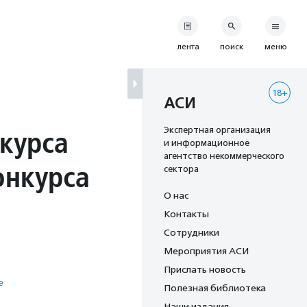
лента
поиск
меню
18+
АСИ
курса
Экспертная организация
и информационное
агентство некоммерческого
онкурса
сектора
О нас
Контакты
Сотрудники
Мероприятия АСИ
Прислать новость
е
Полезная библиотека
Наши издания