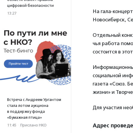
цифровой безопасности
На гала-концерт
13:27
Новосибирск, Се
Отдельный конку
чья работа пом
состоится в этот
Информационным
социальной инфо
газета «Союз. Б
жизни» и Творче
Встреча с Андреем Ургантом
стала лотом аукциона
Для участия не
в поддержку фонда
«Бумажная птица»
Адрес провед
11:45
·
Прислано НКО