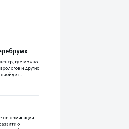
Церебрум»
центр, где можно
врологов и других
а пройдет…
е по номинации
 развитию