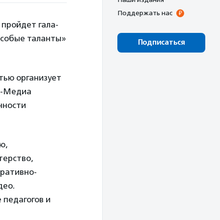
Поддержать нас
 пройдет гала-
Особые таланты»
Подписаться
тью организует
м-Медиа
нности
ю,
терство,
оративно-
део.
 педагогов и