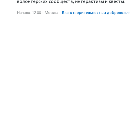
волонтерских сообществ, интерактивы и квесты.
Начало: 12:00
·
Москва
·
Благотвори­тель­ность и доброволь­ч