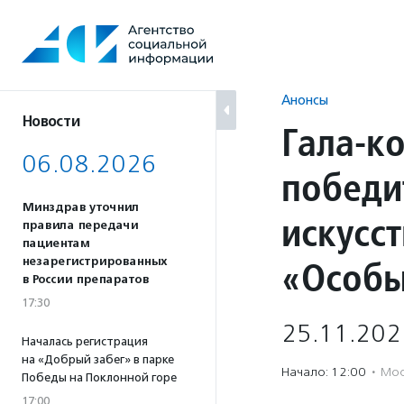
Перейти
к
содержанию
Анонсы
Новости
Гала-к
06.08.2026
победи
Минздрав уточнил
искусс
правила передачи
пациентам
«Особы
незарегистрированных
в России препаратов
17:30
25.11.202
Началась регистрация
на «Добрый забег» в парке
Начало: 12:00
·
Мос
Победы на Поклонной горе
17:00