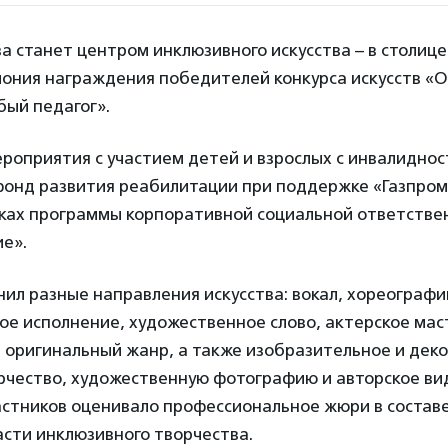
а станет центром инклюзивного искусства – в столице
мония награждения победителей конкурса искусств «
бый педагог».
роприятия с участием детей и взрослых с инвалиднос
онд развития реабилитации при поддержке «Газпро
мках программы корпоративной социальной ответстве
е».
ил разные направления искусства: вокал, хореографи
е исполнение, художественное слово, актерское мас
 оригинальный жанр, а также изобразительное и дек
рчество, художественную фотографию и авторское ви
стников оценивало профессиональное жюри в составе
асти инклюзивного творчества.