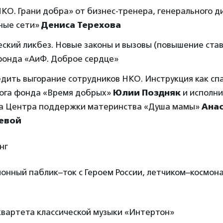
КО. Грани добра» от бизнес-тренера, генерального 
ные сети»
Дениса Терехова
ский ликбез. Новые законы и вызовы (повышение став
фонда «АиФ. Доброе сердце»
дить выгорание сотрудников НКО. Инструкция как сп
лога фонда «Время добрых»
Юлии Поздняк
и исполни
а Центра поддержки материнства «Душа мамы»
Ана
евой
нг
ционный паблик–ток с Героем России, летчиком–космо
 квартета классической музыки «Интертон»