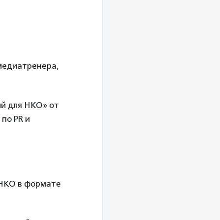
 медиатренера,
ий для НКО» от
 по PR и
в НКО в формате