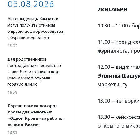
05.08.2026
28 НОЯБРЯ
Автовладельцы Камчатки
10.30 – 11.00 сб
могут получить стикеры
о правилах добрососедства
с бурыми медведями
11.00 – тренд-с
18:02
журналиста, пр
Для родственников
пострадавших в результате
12.00 – диджит
атаки беспилотников под
Эллины Дашу
Геленджиком открыли
маркетингу
горячую линию
16:58
13.00 – нетворки
Портал поиска доноров
крови для животных
13.30 – кейс-се
«Одной Крови» заработал
по всей России
открытого мик
16:53