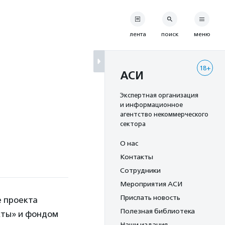
лента
поиск
меню
18+
АСИ
Экспертная организация
и информационное
агентство некоммерческого
сектора
О нас
Контакты
Сотрудники
Мероприятия АСИ
Прислать новость
е проекта
Полезная библиотека
кты» и фондом
Наши издания