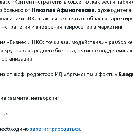
класс «Контент–стратегия в соцсетях: как вести пабли
о больно» от
Николая Афиногенова
, руководителя
аналитики «ВКонтакте», эксперта в области таргетир
т–стратегий и внедрения нейросетей в маркетинг
ссия «Бизнес и НКО: точки взаимодействия» – разбор ке
и крупного и среднего бизнеса, активно поддержива
 организаций
квиз от шеф–редактора ИД «Аргументы и факты»
Влад
ние саммита, нетворкинг
ное.
 необходимо
зарегистрироваться
.