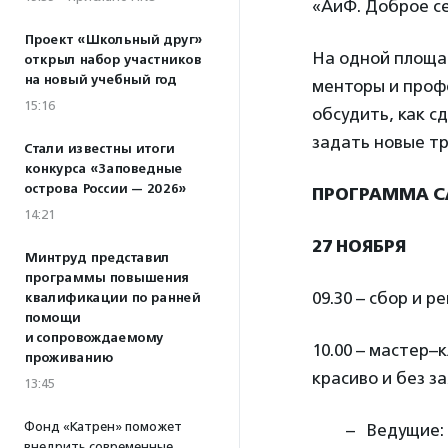
«АиФ. Доброе с
Проект «Школьный друг»
На одной площад
открыл набор участников
на новый учебный год
менторы и проф
15:16
обсудить, как 
задать новые тр
Стали известны итоги
конкурса «Заповедные
острова России — 2026»
ПРОГРАММА 
14:21
27 НОЯБРЯ
Минтруд представил
программы повышения
09.30 – сбор и р
квалификации по ранней
помощи
и сопровождаемому
10.00 – мастер–
проживанию
красиво и без з
13:45
Фонд «Катрен» поможет
Ведущие:
внедрить современные