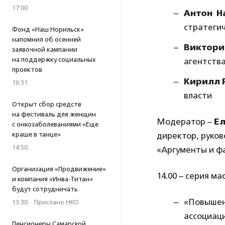
17:00
Антон Н
стратегич
Фонд «Наш Норильск»
напомнил об осенней
Виктори
заявочной кампании
на поддержку социальных
агентства 
проектов
Кирилл 
16:31
власти
Открыт сбор средств
на фестиваль для женщин
Модератор –
Е
с онкозаболеваниями «Еще
краше в танце»
директор, руко
14:50
«Аргументы и ф
Организация «Продвижение»
14.00 – серия ма
и компания «Инва-Титан»
будут сотрудничать
«Повышен
13:30
·
Прислано НКО
ассоциац
Пенсионеры Самарской