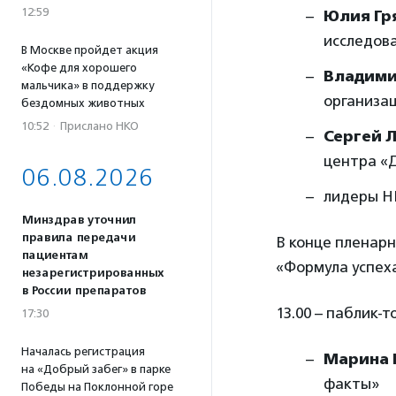
12:59
Юлия Гр
исследов
В Москве пройдет акция
«Кофе для хорошего
Владими
мальчика» в поддержку
организа
бездомных животных
10:52
·
Прислано НКО
Сергей 
центра «
06.08.2026
лидеры Н
Минздрав уточнил
правила передачи
В конце пленарн
пациентам
«Формула успех
незарегистрированных
в России препаратов
13.00 – паблик-
17:30
Началась регистрация
Марина
на «Добрый забег» в парке
факты»
Победы на Поклонной горе