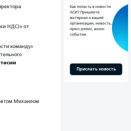
директора
Как попасть в новости
АСИ? Пришлите
материал о вашей
организации, новость,
ки НДС)» от
пресс-релиз, анонс
события.
асти команду»
тельного
стасии
Прислать новость
навтом Михаилом