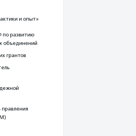
рактики и опыт»
Ф по развитию
ых объединений
их грантов
тель
одежной
ь правления
ОМ)