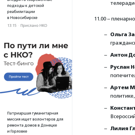
телеради
подходы к детской
реабилитации
в Новосибирске
11.00 – пленарн
13:15
·
Прислано НКО
Ольга З
гражданс
Антон Д
Руслан 
попечите
Артем М
политике
Констан
Патриаршая гуманитарная
Всеросси
миссия ищет волонтеров для
ремонта домов в Донецке
Лилия Г
и Горловке