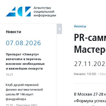
Перейти
к
содержанию
Анонсы
Новости
PR-сам
07.08.2026
Мастер
Препарат «Энхерту»
включили в перечень
27.11.202
жизненно необходимых
и важнейших лекарств
Начало: 10:00
·
Мос
16:27
Клуб друзей пермской
физико-математической
В Москве 27-28 
школы № 146 ищет
фандрайзера
«Формула успех
15:35
·
Прислано НКО