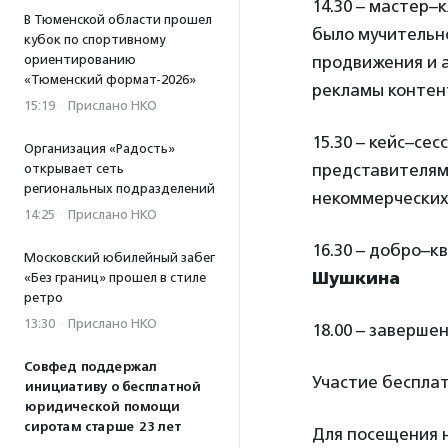
14.30 – мастер–
В Тюменской области прошел
было мучительн
кубок по спортивному
ориентированию
продвижения и 
«Тюменский формат-2026»
рекламы контен
15:19
·
Прислано НКО
15.30 – кейс–се
Организация «Радость»
представителям
открывает сеть
региональных подразделений
некоммерческих
14:25
·
Прислано НКО
16.30 – добро–
Московский юбилейный забег
Шушкина
«Без границ» прошел в стиле
ретро
13:30
·
Прислано НКО
18.00 – заверше
Совфед поддержал
Участие бесплат
инициативу о бесплатной
юридической помощи
сиротам старше 23 лет
Для посещения