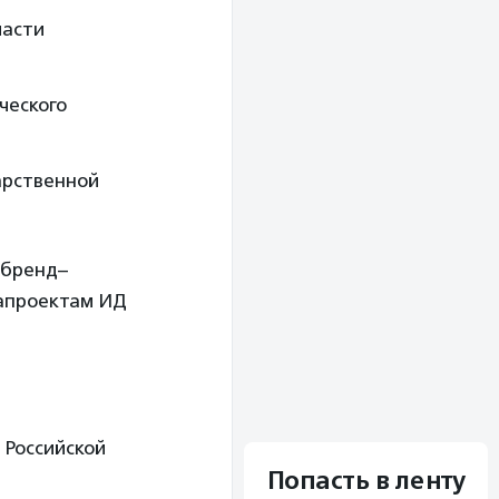
ласти
ческого
арственной
 бренд–
иапроектам ИД
 Российской
Попасть в ленту