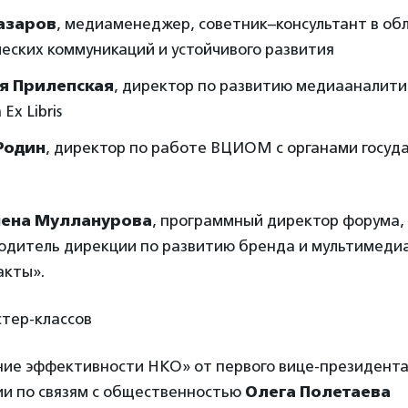
азаров
, медиаменеджер, советник–консультант в об
еских коммуникаций и устойчивого развития
я Прилепская
, директор по развитию медиааналити
Ex Libris
Родин
, директор по работе ВЦИОМ с органами госуд
лена Мулланурова
, программный директор форума,
водитель дирекции по развитию бренда и мультимед
акты».
стер-классов
ие эффективности НКО» от первого вице-президента
ии по связям с общественностью
Олега Полетаева