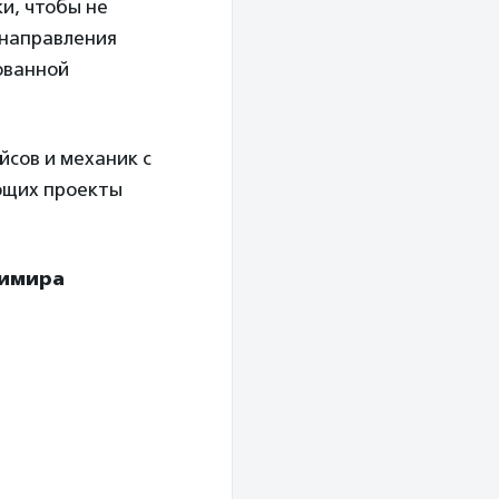
ки, чтобы не
 направления
ованной
йсов и механик с
ющих проекты
имира