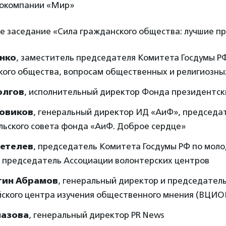
окомпании «Мир»
ое заседание «Сила гражданского общества: лучшие п
анко
, заместитель председателя Комитета Госдумы Р
кого общества, вопросам общественных и религиозн
олгов
, исполнительный директор Фонда президентск
Новиков
, генеральный директор ИД «АиФ», председа
льского совета фонда «АиФ. Доброе сердце»
етелев
, председатель Комитета Госдумы РФ по мол
, председатель Ассоциации волонтерских центров
тин Абрамов
, генеральный директор и председател
йского центра изучения общественного мнения (ВЦИ
лазова
, генеральный директор PR News