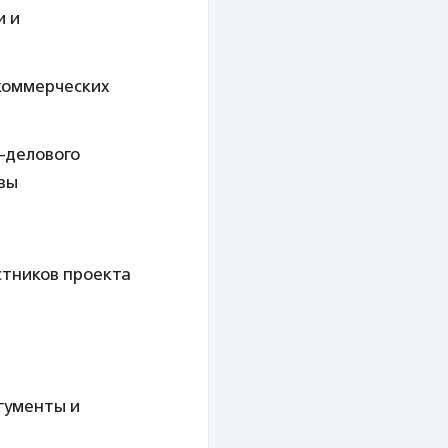
и и
екоммерческих
–делового
вы
стников проекта
гументы и