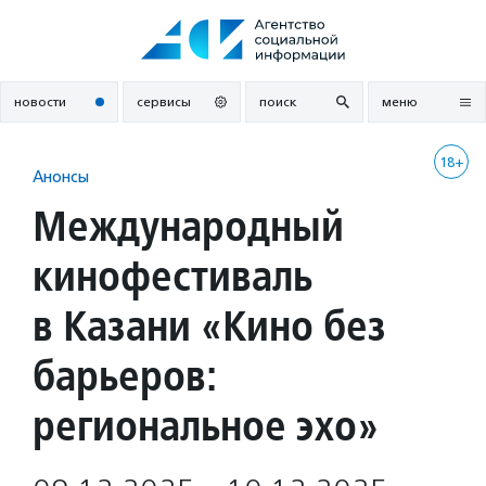
Перейти
к
содержанию
новости
сервисы
поиск
меню
18+
Анонсы
Международный
кинофестиваль
в Казани «Кино без
барьеров:
региональное эхо»