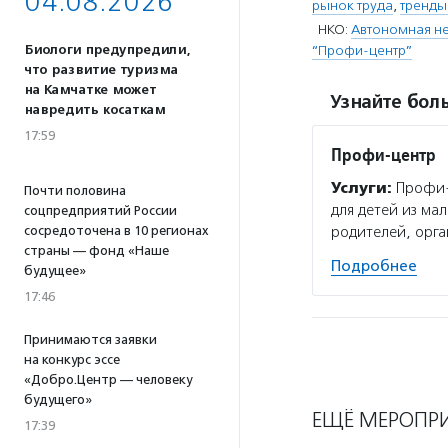
04.08.2026
рынок труда
,
тренды
НКО:
Автономная н
Биологи предупредили,
“Профи-центр”
что развитие туризма
на Камчатке может
Узнайте боль
навредить косаткам
17:59
Профи-центр
Услуги:
Профи-ц
Почти половина
для детей из ма
соцпредприятий России
сосредоточена в 10 регионах
родителей, орга
страны — фонд «Наше
Подробнее
будущее»
17:46
Принимаются заявки
на конкурс эссе
«Добро.Центр — человеку
будущего»
ЕЩЁ МЕРОПР
17:39