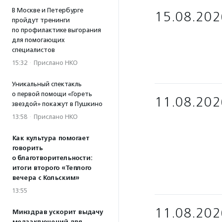
В Москве и Петербурге
15.08.202
пройдут тренинги
по профилактике выгорания
для помогающих
специалистов
15:32
·
Прислано НКО
Уникальный спектакль
о первой помощи «Гореть
11.08.202
звездой» покажут в Пушкино
13:58
·
Прислано НКО
Как культура помогает
говорить
о благотворительности:
итоги второго «Теплого
вечера с Кольским»
13:55
11.08.202
Минздрав ускорит выдачу