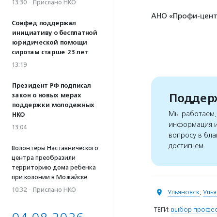
13:30
·
Прислано НКО
АНО «Профи-центр
Совфед поддержал
инициативу о бесплатной
юридической помощи
сиротам старше 23 лет
13:19
Президент РФ подписал
Поддерж
закон о новых мерах
поддержки молодежных
Мы работаем, 
НКО
информация и
13:04
вопросу в бла
достигнем
Волонтеры Наставнического
центра преобразили
территорию дома ребенка
при колонии в Можайске
10:32
·
Прислано НКО
Ульяновск
,
Улья
ТЕГИ:
выбор профе