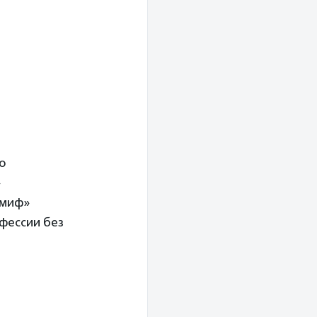
о
»
 миф»
офессии без