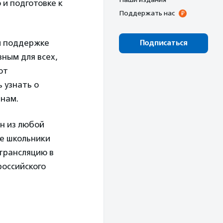
 и подготовке к
Поддержать нас
и поддержке
Подписаться
ным для всех,
от
 узнать о
енам.
н из любой
де школьники
трансляцию в
российского