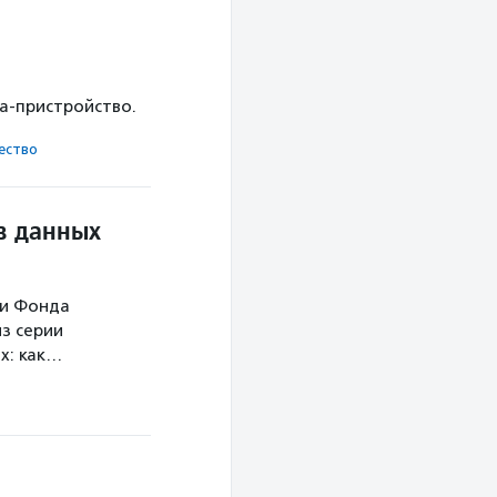
ка-пристройство.
ест­во
в данных
ми Фонда
з серии
х: как…