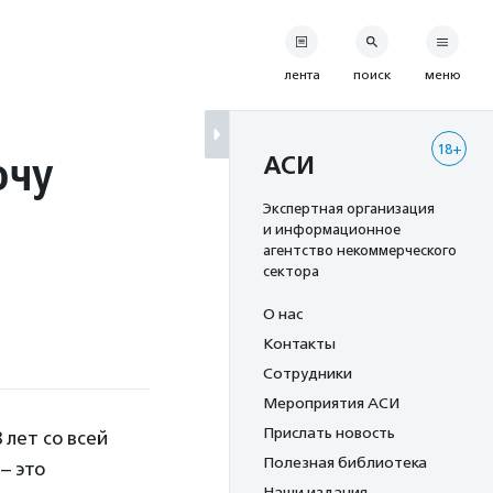
лента
поиск
меню
18+
очу
АСИ
Экспертная организация
и информационное
агентство некоммерческого
сектора
О нас
Контакты
Сотрудники
Мероприятия АСИ
Прислать новость
 лет со всей
Полезная библиотека
– это
Наши издания