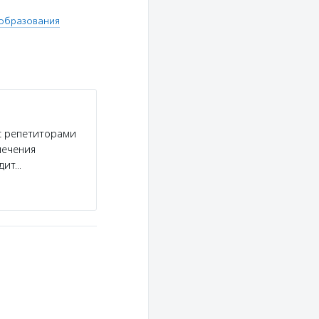
 образования
с репетиторами
печения
одит…