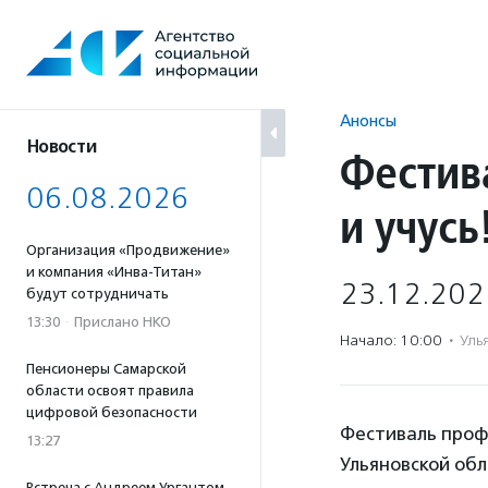
Перейти
к
содержанию
Анонсы
Новости
Фестив
06.08.2026
и учусь
Организация «Продвижение»
и компания «Инва-Титан»
23.12.202
будут сотрудничать
13:30
·
Прислано НКО
Начало: 10:00
·
Уль
Пенсионеры Самарской
области освоят правила
цифровой безопасности
Фестиваль профо
13:27
Ульяновской обл
Встреча с Андреем Ургантом