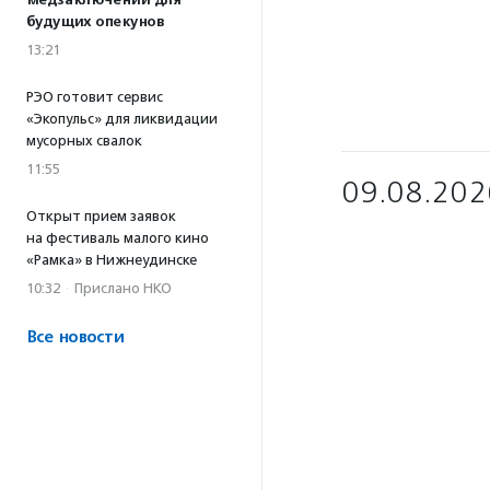
медзаключений для
будущих опекунов
13:21
РЭО готовит сервис
«Экопульс» для ликвидации
мусорных свалок
11:55
09.08.202
Открыт прием заявок
на фестиваль малого кино
«Рамка» в Нижнеудинске
10:32
·
Прислано НКО
Все новости