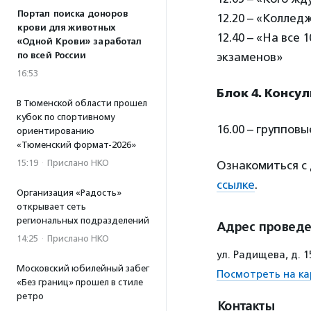
Портал поиска доноров
12.20 – «Коллед
крови для животных
12.40 – «На все 
«Одной Крови» заработал
по всей России
экзаменов»
16:53
Блок 4. Консу
В Тюменской области прошел
кубок по спортивному
16.00 – группов
ориентированию
«Тюменский формат-2026»
15:19
·
Прислано НКО
Ознакомиться с
ссылке
.
Организация «Радость»
открывает сеть
региональных подразделений
Адрес провед
14:25
·
Прислано НКО
ул. Радищева, д. 
Московский юбилейный забег
Посмотреть на ка
«Без границ» прошел в стиле
ретро
Контакты