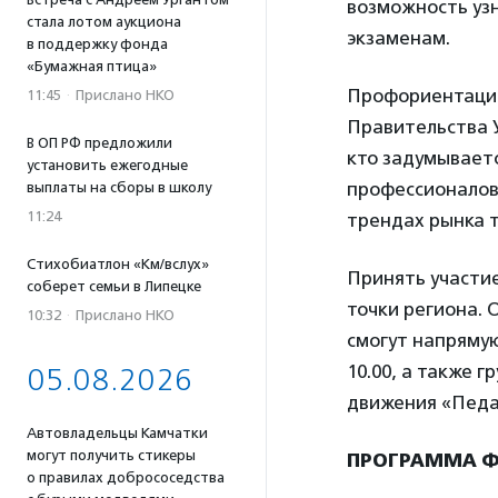
возможность узн
стала лотом аукциона
экзаменам.
в поддержку фонда
«Бумажная птица»
Профориентацио
11:45
·
Прислано НКО
Правительства У
В ОП РФ предложили
кто задумываетс
установить ежегодные
профессионалов.
выплаты на сборы в школу
11:24
трендах рынка т
Стихобиатлон «Км/вслух»
Принять участие
соберет семьи в Липецке
точки региона. 
10:32
·
Прислано НКО
смогут напряму
10.00, а также 
05.08.2026
движения «Педаг
Автовладельцы Камчатки
могут получить стикеры
ПРОГРАММА Ф
о правилах добрососедства