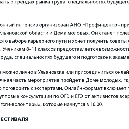
ать о трендах рынка труда, специальностях будущего
нный интенсив организован АНО «Профи-центр» пр
льяновской области и Дома молодых. Он станет полез
я о выборе карьерного пути и хочет получить советы 
 Ученикам 8–11 классов предоставляется возможность
руда, специальностях будущего и подготовке к экзам
 можно лично в Ульяновске или присоединиться онлай
Очная часть мероприятия пройдет в Доме молодых, г
ю поговорить с экспертами. Онлайн-формат включает 
групповые консультации по ОГЭ и ЕГЭ от активистов все
оги-волонтеры», которые начнутся в 16.00.
ЕСТИВАЛЯ