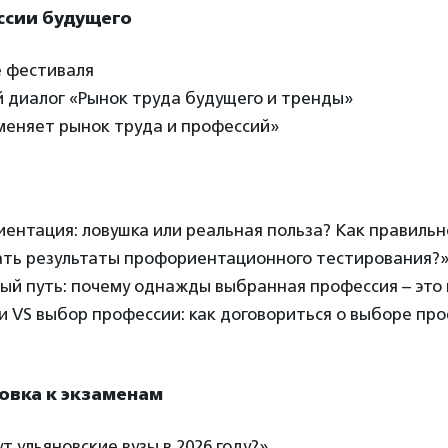
ссии будущего
е фестиваля
й диалог «Рынок труда будущего и тренды»
 меняет рынок труда и профессий»
иентация: ловушка или реальная польза? Как правильн
ть результаты профориентационного тестирования?
ный путь: почему однажды выбранная профессия – это
ли VS выбор профессии: как договориться о выборе пр
товка к экзаменам
ут ульяновские вузы в 2026 году?»