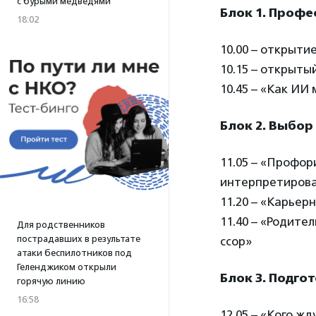
с бурыми медведями
Блок 1. Профе
18:02
10.00 – открыти
10.15 – открыты
10.45 – «Как ИИ
Блок 2. Выбор
11.05 – «Профор
интерпретирова
11.20 – «Карьер
11.40 – «Родите
Для родственников
пострадавших в результате
ссор»
атаки беспилотников под
Геленджиком открыли
Блок 3. Подго
горячую линию
16:58
12.05 – «Кого жд