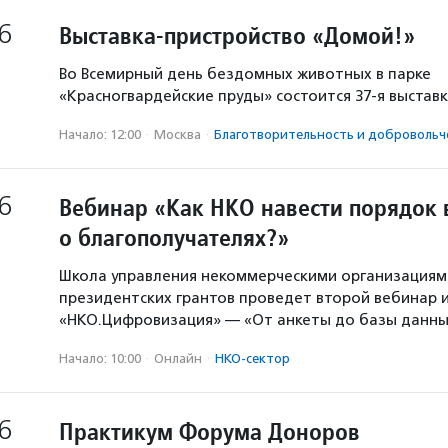
6
Выставка-пристройство «Домой!»
Во Всемирный день бездомных животных в парке
«Красногвардейские пруды» состоится 37-я выстав
Начало: 12:00
·
Москва
·
Благотвори­тель­ность и доброволь­ч
6
Вебинар «Как НКО навести порядок 
о благополучателях?»
Школа управления некоммерческими организация
президентских грантов проведет второй вебинар и
«НКО.Цифровизация» — «От анкеты до базы данны
Начало: 10:00
·
Онлайн
·
НКО-сектор
6
Практикум Форума Доноров