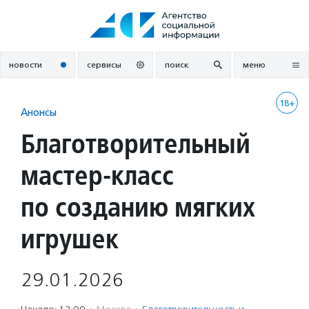
Перейти
к
содержанию
новости
сервисы
поиск
меню
18+
Анонсы
Благотворительный
мастер-класс
по созданию мягких
игрушек
29.01.2026