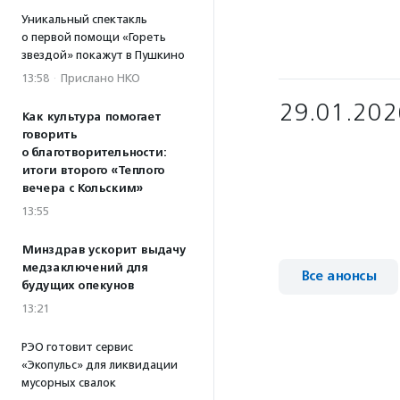
Уникальный спектакль
о первой помощи «Гореть
звездой» покажут в Пушкино
13:58
·
Прислано НКО
29.01.202
Как культура помогает
говорить
о благотворительности:
итоги второго «Теплого
вечера с Кольским»
13:55
Минздрав ускорит выдачу
медзаключений для
Все анонсы
будущих опекунов
13:21
РЭО готовит сервис
«Экопульс» для ликвидации
мусорных свалок