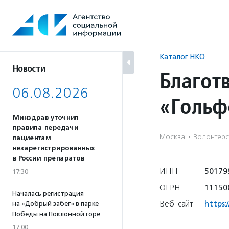
Перейти
к
содержанию
Каталог НКО
Новости
Благот
06.08.2026
«Гольф
Минздрав уточнил
правила передачи
Москва
·
Волонтерст
пациентам
незарегистрированных
в России препаратов
ИНН
50179
17:30
ОГРН
11150
Началась регистрация
Веб-сайт
https:
на «Добрый забег» в парке
Победы на Поклонной горе
17:00