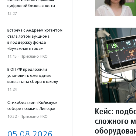
цифровой безопасности
13:27
Встреча с Андреем Ургантом
стала лотом аукциона
в поддержку фонда
«Бумажная птица»
11:45
·
Прислано НКО
В ОП РФ предложили
установить ежегодные
выплаты на сборы в школу
11:24
Стихобиатлон «Км/вслух»
Кейс: подб
соберет семьи в Липецке
10:32
·
Прислано НКО
сложного 
оборудован
05.08.2026