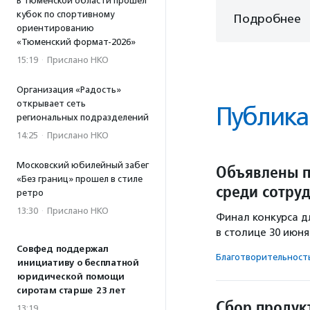
В Тюменской области прошел
кубок по спортивному
Подробнее
ориентированию
«Тюменский формат-2026»
15:19
·
Прислано НКО
Организация «Радость»
открывает сеть
Публика
региональных подразделений
14:25
·
Прислано НКО
Московский юбилейный забег
Объявлены п
«Без границ» прошел в стиле
среди сотру
ретро
13:30
·
Прислано НКО
Финал конкурса д
в столице 30 июня
Совфед поддержал
Благотвори­тель­ност
инициативу о бесплатной
юридической помощи
сиротам старше 23 лет
Сбор продук
13:19