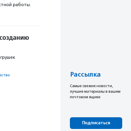
естной работы.
 созданию
игрушек
Рассылка
ест­во
Cамые свежие новости,
лучшие материалы в вашем
почтовом ящике
Подписаться