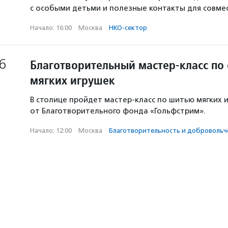
с особыми детьми и полезные контакты для совм
Начало: 16:00
·
Москва
·
НКО-сектор
6
Благотворительный мастер-класс по
мягких игрушек
В столице пройдет мастер-класс по шитью мягких 
от Благотворительного фонда «Гольфстрим».
Начало: 12:00
·
Москва
·
Благотвори­тель­ность и доброволь­ч