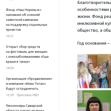
Благотворительн
особенностями 
Фонд «Наш Норильск»
напомнил об осенней
жизни. Фонд реа
заявочной кампании
инклюзивной кул
на поддержку социальных
проектов
общество, а общ
16:31
Год основания – 
Открыт сбор средств
на фестиваль для женщин
с онкозаболеваниями «Еще
краше в танце»
14:50
Организация «Продвижение»
и компания «Инва-Титан»
будут сотрудничать
13:30
·
Прислано НКО
Пенсионеры Самарской
области освоят правила