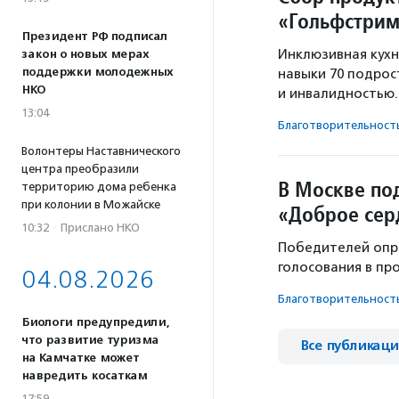
«Гольфстри
Президент РФ подписал
Инклюзивная кухн
закон о новых мерах
поддержки молодежных
навыки 70 подрос
НКО
и инвалидностью.
13:04
Благотвори­тель­ност
Волонтеры Наставнического
центра преобразили
В Москве по
территорию дома ребенка
при колонии в Можайске
«Доброе сер
10:32
·
Прислано НКО
Победителей опре
голосования в пр
04.08.2026
Благотвори­тель­ност
Биологи предупредили,
что развитие туризма
Все публикац
на Камчатке может
навредить косаткам
17:59