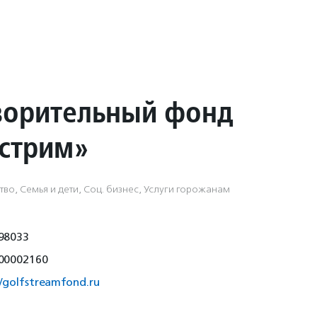
ворительный фонд
стрим»
во, Семья и дети, Соц. бизнес, Услуги горожанам
98033
00002160
//golfstreamfond.ru