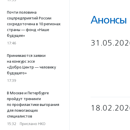
Почти половина
Анонсы
соцпредприятий России
сосредоточена в 10 регионах
страны — фонд «Наше
будущее»
31.05.202
17:46
Принимаются заявки
на конкурс эссе
«Добро.Центр — человеку
будущего»
17:39
В Москве и Петербурге
пройдут тренинги
по профилактике выгорания
18.02.202
для помогающих
специалистов
15:32
·
Прислано НКО