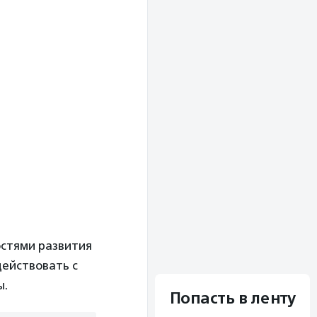
остями развития
действовать с
ы.
Попасть в ленту