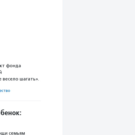
ект фонда
й
 весело шагать».
ест­во
ебенок:
ощи семьям