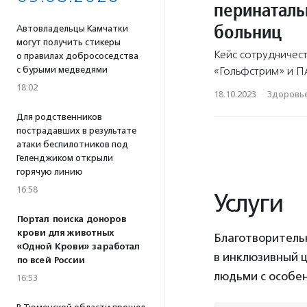
перинаталь
больниц
Автовладельцы Камчатки
могут получить стикеры
Кейс сотрудничес
о правилах добрососедства
«Гольфстрим» и П
с бурыми медведями
18:02
18.10.2023
·
Здоровь
Для родственников
пострадавших в результате
атаки беспилотников под
Геленджиком открыли
горячую линию
16:58
Услуги
Портал поиска доноров
крови для животных
Благотворитель
«Одной Крови» заработал
в инклюзивный ц
по всей России
людьми с особен
16:53