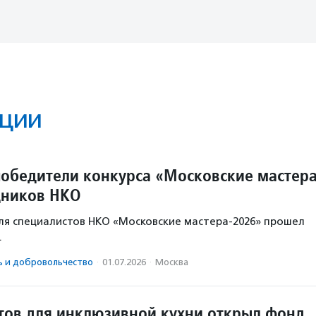
ции
обедители конкурса «Московские мастер
дников НКО
ля специалистов НКО «Московские мастера-2026» прошел
.
ь и доброволь­чест­во
·
01.07.2026
·
Москва
тов для инклюзивной кухни открыл фонд