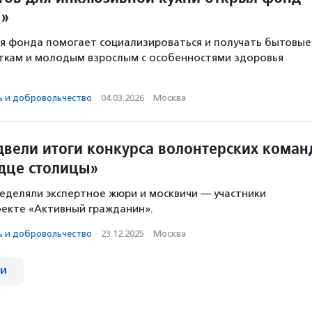
м»
я фонда помогает социализироваться и получать бытовые
ткам и молодым взрослым с особенностями здоровья
ь и доброволь­чест­во
·
04.03.2026
·
Москва
двели итоги конкурса волонтерских коман
дце столицы»
деляли экспертное жюри и москвичи — участники
оекте «Активный гражданин».
ь и доброволь­чест­во
·
23.12.2025
·
Москва
ии