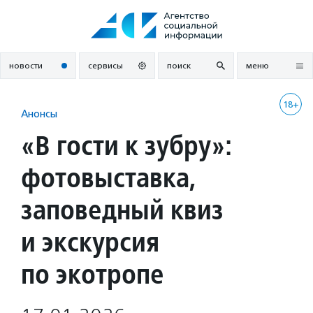
Перейти
к
содержанию
новости
сервисы
поиск
меню
18+
Анонсы
«В гости к зубру»:
фотовыставка,
заповедный квиз
и экскурсия
по экотропе