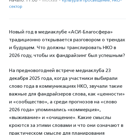
Начало: 11:00
·
Москва
·
Культура и просвещение
,
НКО-
сектор
Новый год в медиаклубе «АСИ-Благосфера»
традиционно открывается разговором о трендах
и будущем. Что должны транслировать НКО в
2026 году, чтобы их фандрайзинг был успешным?
На предновогодней встрече медиаклуба 23
декабря 2025 года, когда участники выбирали
слово года в коммуникациях НКО, звучали такие
важные для фандрайзеров слова, как «ценности»
и «сообщество», а среди прогнозов на «слово
2026 года» упоминались «коммерция»,
«выживание» и «очищение». Какие смыслы
кроются за этими словами и что они означают в
практическом смысле для планирования