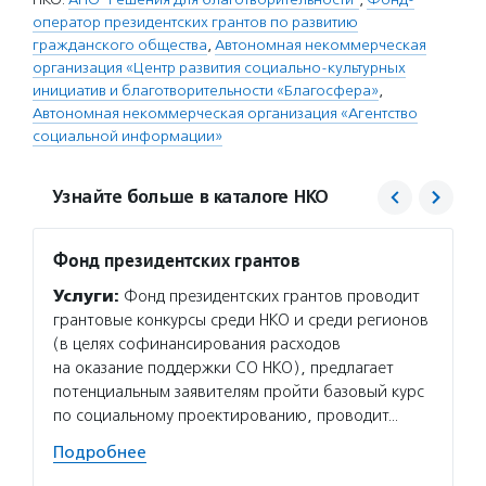
оператор президентских грантов по развитию
гражданского общества
,
Автономная некоммерческая
организация «Центр развития социально-культурных
инициатив и благотворительности «Благосфера»
,
Автономная некоммерческая организация «Агентство
социальной информации»
Узнайте больше в каталоге НКО
Фонд президентских грантов
Центр
проек
Услуги:
Фонд президентских грантов проводит
«Благ
грантовые конкурсы среди НКО и среди регионов
Услуг
(в целях софинансирования расходов
для то
на оказание поддержки СО НКО), предлагает
в благ
потенциальным заявителям пройти базовый курс
об орг
по социальному проектированию, проводит…
и неко
Подробнее
проход
органи