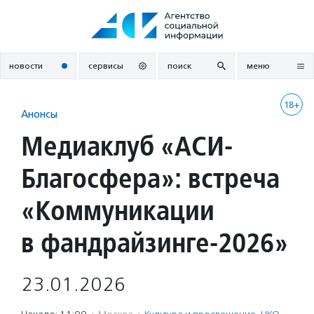
Перейти
к
содержанию
новости
сервисы
поиск
меню
18+
Анонсы
Медиаклуб «АСИ-
Благосфера»: встреча
«Коммуникации
в фандрайзинге-2026»
23.01.2026