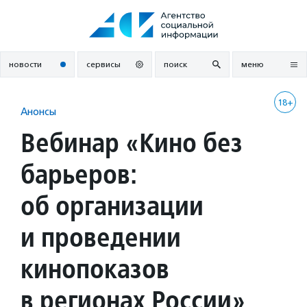
Перейти
к
содержанию
новости
сервисы
поиск
меню
18+
Анонсы
Вебинар «Кино без
барьеров:
об организации
и проведении
кинопоказов
в регионах России»