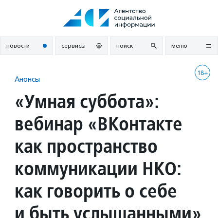
Перейти
к
содержанию
новости
сервисы
поиск
меню
18+
Анонсы
«Умная суббота»:
вебинар «ВКонтакте
как пространство
коммуникации НКО:
как говорить о себе
и быть услышанными»