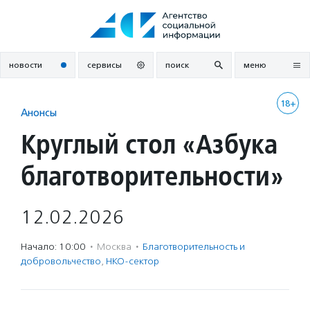
Перейти
к
содержанию
новости
сервисы
поиск
меню
18+
Анонсы
Круглый стол «Азбука
благотворительности»
12.02.2026
Начало: 10:00
·
Москва
·
Благотвори­тель­ность и
доброволь­чест­во
,
НКО-сектор