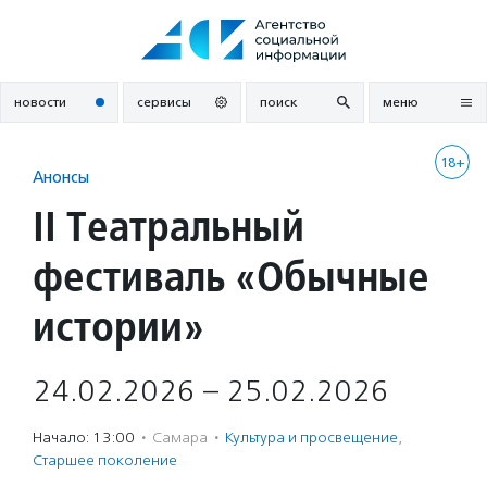
Перейти
к
содержанию
новости
сервисы
поиск
меню
18+
Анонсы
II Театральный
фестиваль «Обычные
истории»
24.02.2026 – 25.02.2026
Начало: 13:00
·
Самара
·
Культура и просвещение
,
Старшее поколение