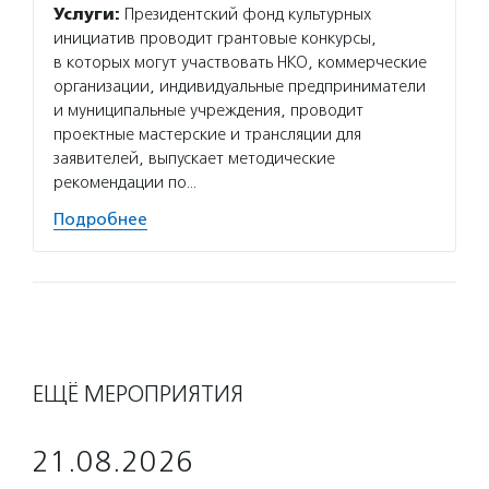
Услуги:
Президентский фонд культурных
Услуг
инициатив проводит грантовые конкурсы,
истори
в которых могут участвовать НКО, коммерческие
платфо
организации, индивидуальные предприниматели
благот
и муниципальные учреждения, проводит
альянс
проектные мастерские и трансляции для
в Коал
заявителей, выпускает методические
регион
рекомендации по…
Подро
Подробнее
ЕЩЁ МЕРОПРИЯТИЯ
21.08.2026