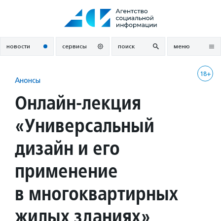
Перейти
к
содержанию
новости
сервисы
поиск
меню
18+
Анонсы
Онлайн-лекция
«Универсальный
дизайн и его
применение
в многоквартирных
жилых зданиях»