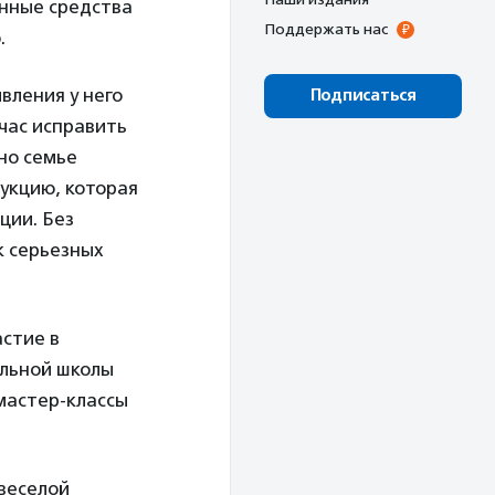
анные средства
Поддержать нас
.
вления у него
Подписаться
йчас исправить
но семье
укцию, которая
ции. Без
к серьезных
астие в
альной школы
 мастер-классы
 веселой