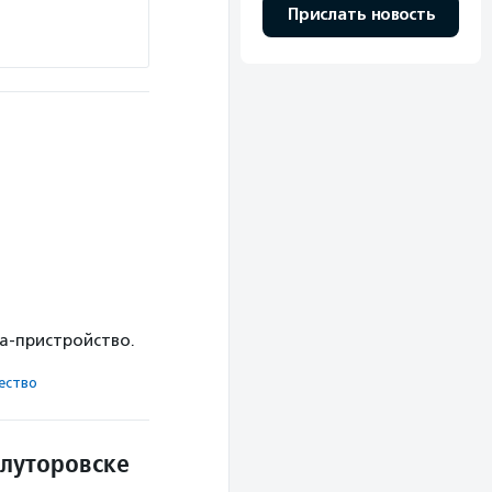
Прислать новость
ка-пристройство.
ест­во
Ялуторовске