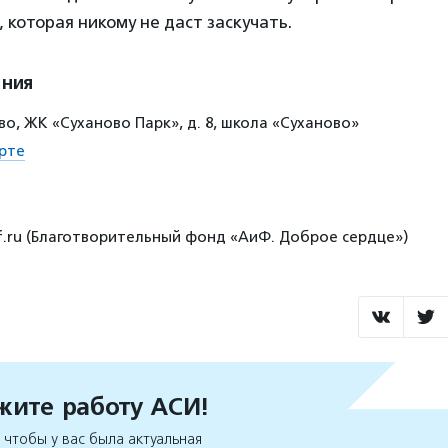
, которая никому не даст заскучать.
ения
во, ЖК «Суханово Парк», д. 8, школа «Суханово»
рте
if.ru (Благотворительный фонд «АиФ. Доброе сердце»)
ите работу АСИ!
чтобы у вас была актуальная