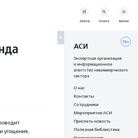
лента
поиск
меню
18+
нда
АСИ
Экспертная организация
и информационное
агентство некоммерческого
сектора
О нас
Контакты
Сотрудники
Мероприятия АСИ
Прислать новость
проводит
Полезная библиотека
и угощения,
Наши издания