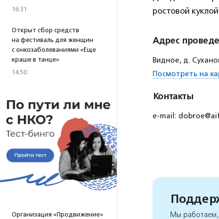
16:31
ростовой куклой
Открыт сбор средств
Адрес провед
на фестиваль для женщин
с онкозаболеваниями «Еще
краше в танце»
Видное, д. Сухано
14:50
Посмотреть на ка
Контакты
e-mail: dobroe@a
Поддерж
Мы работаем, 
Организация «Продвижение»