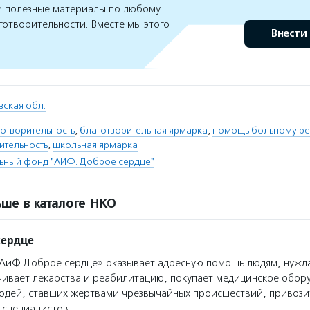
 полезные материалы по любому
готворительности. Вместе мы этого
Внести
ская обл.
отворительность
,
благотворительная ярмарка
,
помощь больному ре
ительность
,
школьная ярмарка
ьный фонд "АИФ. Доброе сердце"
ше в каталоге НКО
сердце
АиФ Доброе сердце» оказывает адресную помощь людям, нуж
чивает лекарства и реабилитацию, покупает медицинское обор
юдей, ставших жертвами чрезвычайных происшествий, привозит
-специалистов.