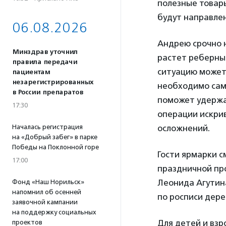
полезные товары
будут направле
06.08.2026
Андрею срочно н
Минздрав уточнил
растет реберный
правила передачи
ситуацию может 
пациентам
незарегистрированных
необходимо сам
в России препаратов
поможет удержа
17:30
операции искрив
Началась регистрация
осложнений.
на «Добрый забег» в парке
Победы на Поклонной горе
Гости ярмарки с
17:00
праздничной пр
Леонида Агутина
Фонд «Наш Норильск»
напомнил об осенней
по росписи дере
заявочной кампании
на поддержку социальных
Для детей и взр
проектов