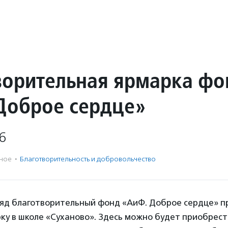
ворительная ярмарка фо
Доброе сердце»
6
ное
·
Благотвори­тель­ность и доброволь­чест­во
ряд благотворительный фонд «АиФ. Доброе сердце» 
у в школе «Суханово». Здесь можно будет приобрест