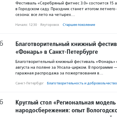
Фестиваль «Серебряный фитнес 3.0» состоится 15 а
в Городском саду. Праздник станет итогом летнего
сезона: все лето на четырех…
Начало: 12:30
·
Ялуторовск
·
Старшее поколение
6
Благотворительный книжный фестив
«Фонарь» в Санкт-Петербурге
Благотворительный книжный фестиваль «Фонарь» с
августа на поляне за Упсала-цирком. В программе 
гаражная распродажа за пожертвования в…
Санкт-Петербург
·
Благотвори­тель­ность и доброволь­чест­во
6
Круглый стол «Региональная модель
народосбережения: опыт Вологодско