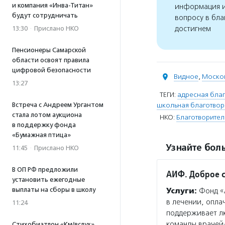
и компания «Инва-Титан»
информация и
будут сотрудничать
вопросу в бла
достигнем
13:30
·
Прислано НКО
Пенсионеры Самарской
области освоят правила
цифровой безопасности
Видное
,
Москов
13:27
ТЕГИ:
адресная благ
Встреча с Андреем Ургантом
школьная благотвор
стала лотом аукциона
НКО:
Благотворител
в поддержку фонда
«Бумажная птица»
Узнайте боль
11:45
·
Прислано НКО
В ОП РФ предложили
АИФ. Доброе 
установить ежегодные
выплаты на сборы в школу
Услуги:
Фонд «
в лечении, опла
11:24
поддерживает л
команды врачей
Стихобиатлон «Км/вслух»