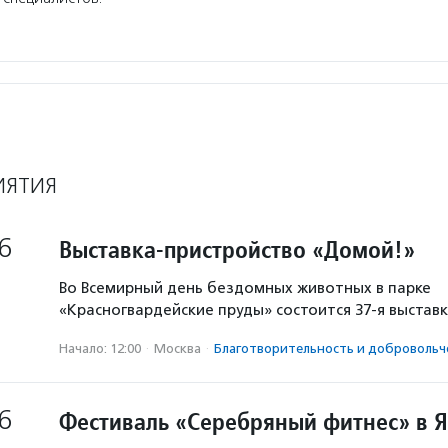
ИЯТИЯ
6
Выставка-пристройство «Домой!»
Во Всемирный день бездомных животных в парке
«Красногвардейские пруды» состоится 37-я выстав
Начало: 12:00
·
Москва
·
Благотвори­тель­ность и доброволь­ч
6
Фестиваль «Серебряный фитнес» в 