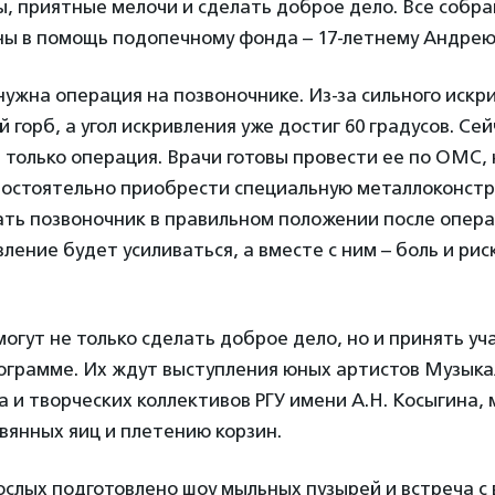
, приятные мелочи и сделать доброе дело. Все собр
ны в помощь подопечному фонда – 17-летнему Андрею
ужна операция на позвоночнике. Из-за сильного искри
 горб, а угол искривления уже достиг 60 градусов. Се
только операция. Врачи готовы провести ее по ОМС, 
остоятельно приобрести специальную металлоконстр
ть позвоночник в правильном положении после опера
ление будет усиливаться, а вместе с ним – боль и рис
могут не только сделать доброе дело, но и принять уч
ограмме. Их ждут выступления юных артистов Музык
 и творческих коллективов РГУ имени А.Н. Косыгина,
вянных яиц и плетению корзин.
ослых подготовлено шоу мыльных пузырей и встреча с