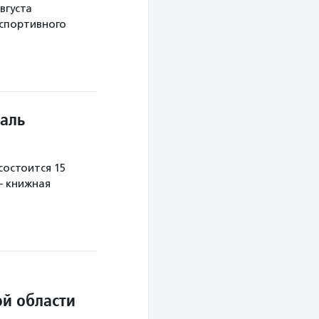
вгуста
 спортивного
аль
остоится 15
— книжная
й области