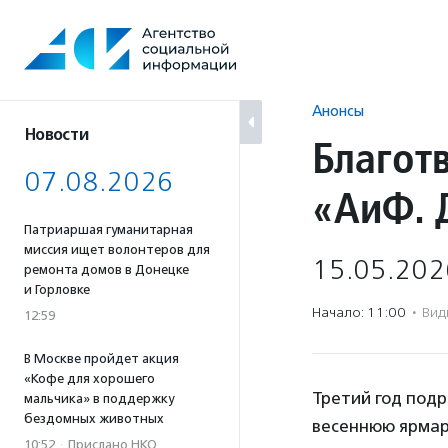
Перейти
к
содержанию
Анонсы
Новости
Благот
07.08.2026
«АиФ. 
Патриаршая гуманитарная
миссия ищет волонтеров для
15.05.202
ремонта домов в Донецке
и Горловке
Начало: 11:00
·
Вид
12:59
В Москве пройдет акция
«Кофе для хорошего
Третий год под
мальчика» в поддержку
бездомных животных
весеннюю ярмарк
10:52
·
Прислано НКО