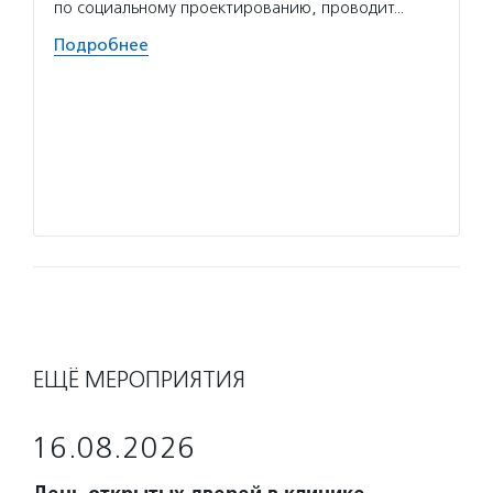
по социальному проектированию, проводит…
образо
фестив
Подробнее
Волон
помога
решают
о прог
делятс
Подро
ЕЩЁ МЕРОПРИЯТИЯ
16.08.2026