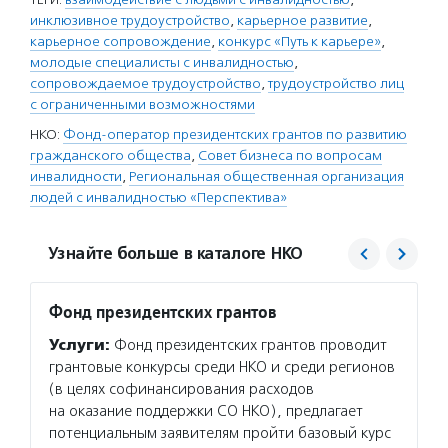
инклюзивное трудоустройство
,
карьерное развитие
,
карьерное сопровождение
,
конкурс «Путь к карьере»
,
молодые специалисты с инвалидностью
,
сопровождаемое трудоустройство
,
трудоустройство лиц
с ограниченными возможностями
НКО:
Фонд-оператор президентских грантов по развитию
гражданского общества
,
Совет бизнеса по вопросам
инвалидности
,
Региональная общественная организация
людей с инвалидностью «Перспектива»
Узнайте больше в каталоге НКО
Фонд президентских грантов
РООИ 
Услуги:
Фонд президентских грантов проводит
Услуг
грантовые конкурсы среди НКО и среди регионов
взросл
(в целях софинансирования расходов
на раб
на оказание поддержки СО НКО), предлагает
найти 
потенциальным заявителям пройти базовый курс
инклюз