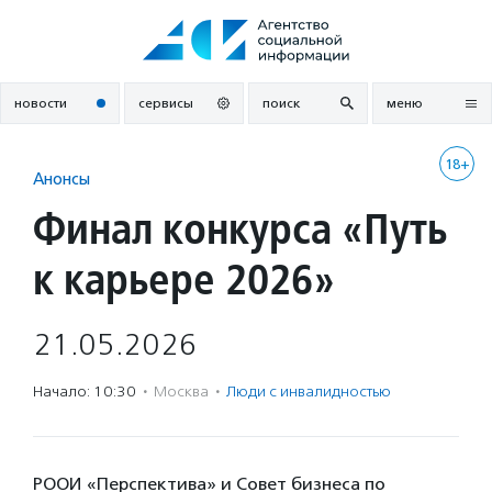
Перейти
к
содержанию
новости
сервисы
поиск
меню
18+
Анонсы
Финал конкурса «Путь
к карьере 2026»
21.05.2026
Начало: 10:30
·
Москва
·
Люди с инвалидностью
РООИ «Перспектива» и Совет бизнеса по