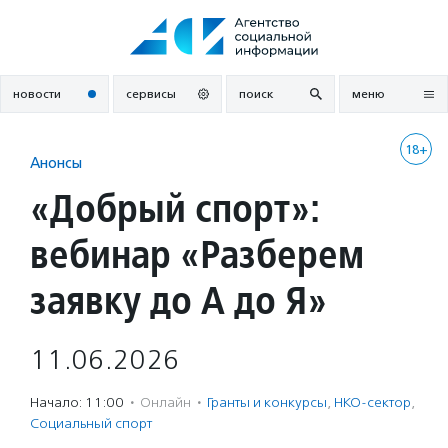
Перейти
к
содержанию
новости
сервисы
поиск
меню
18+
Анонсы
«Добрый спорт»:
вебинар «Разберем
заявку до А до Я»
11.06.2026
Начало: 11:00
·
Онлайн
·
Гранты и конкурсы
,
НКО-сектор
,
Социальный спорт