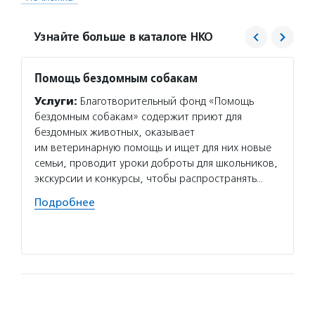
Узнайте больше в каталоге НКО
Помощь бездомным собакам
Персп
Услуги:
Благотворительный фонд «Помощь
Услуг
бездомным собакам» содержит приют для
«Персп
бездомных животных, оказывает
жизни 
им ветеринарную помощь и ищет для них новые
наруше
семьи, проводит уроки доброты для школьников,
к усло
экскурсии и конкурсы, чтобы распространять…
органи
сопров
Подробнее
Подро