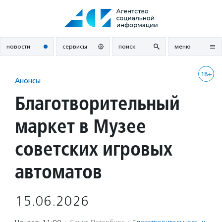
Перейти
к
содержанию
новости
сервисы
поиск
меню
18+
Анонсы
Благотворительный
маркет в Музее
советских игровых
автоматов
15.06.2026