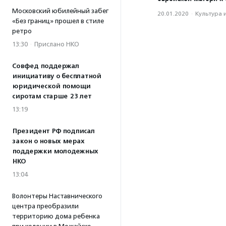
Московский юбилейный забег
20.01.2020
·
Культура 
«Без границ» прошел в стиле
ретро
13:30
·
Прислано НКО
Совфед поддержал
инициативу о бесплатной
юридической помощи
сиротам старше 23 лет
13:19
Президент РФ подписал
закон о новых мерах
поддержки молодежных
НКО
13:04
Волонтеры Наставнического
центра преобразили
территорию дома ребенка