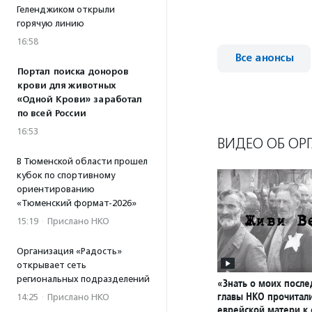
Геленджиком открыли
горячую линию
16:58
Все анонсы
Портал поиска доноров
крови для животных
«Одной Крови» заработал
по всей России
16:53
ВИДЕО ОБ ОР
В Тюменской области прошел
кубок по спортивному
ориентированию
«Тюменский формат-2026»
15:19
·
Прислано НКО
Организация «Радость»
открывает сеть
региональных подразделений
«Знать о моих после
главы НКО прочитал
14:25
·
Прислано НКО
еврейской матери к