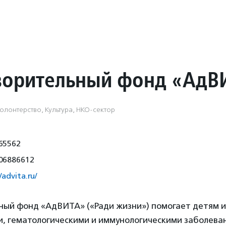
ворительный фонд «АдВ
олонтерство, Культура, НКО-сектор
65562
06886612
/advita.ru/
ный фонд «АдВИТА» («Ради жизни») помогает детям и
и, гематологическими и иммунологическими заболева