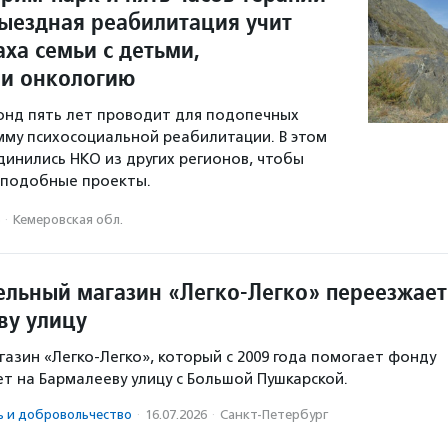
выездная реабилитация учит
аха семьи с детьми,
и онкологию
онд пять лет проводит для подопечных
му психосоциальной реабилитации. В этом
динились НКО из других регионов, чтобы
 подобные проекты.
·
Кемеровская обл.
ельный магазин «Легко-Легко» переезжает
ву улицу
газин «Легко-Легко», который с 2009 года помогает фонду
ет на Бармалееву улицу с Большой Пушкарской.
ь и доброволь­чест­во
·
16.07.2026
·
Санкт-Петербург