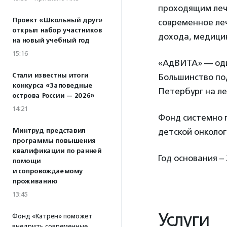
проходящим леч
Проект «Школьный друг»
современное леч
открыл набор участников
дохода, медицин
на новый учебный год
15:16
«АдВИТА» — оди
Стали известны итоги
Большинство по
конкурса «Заповедные
Петербург на ле
острова России — 2026»
14:21
Фонд системно 
Минтруд представил
детской онколог
программы повышения
квалификации по ранней
Год основания –
помощи
и сопровождаемому
проживанию
13:45
Услуги
Фонд «Катрен» поможет
внедрить современные