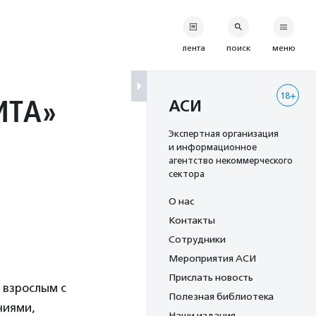
лента
поиск
меню
18+
ИТА»
АСИ
Экспертная организация
и информационное
агентство некоммерческого
сектора
О нас
Контакты
Сотрудники
Мероприятия АСИ
Прислать новость
 взрослым с
Полезная библиотека
ниями,
Наши издания