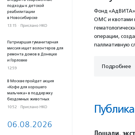
подходы к детской
Фонд «АдВИТА» 
реабилитации
в Новосибирске
ОМС и квотами 
13:15
·
Прислано НКО
гематологическ
операции, созда
Патриаршая гуманитарная
паллиативную с
миссия ищет волонтеров для
ремонта домов в Донецке
и Горловке
Подробнее
12:59
В Москве пройдет акция
«Кофе для хорошего
мальчика» в поддержку
бездомных животных
Публика
10:52
·
Прислано НКО
06.08.2026
Лошади, экст