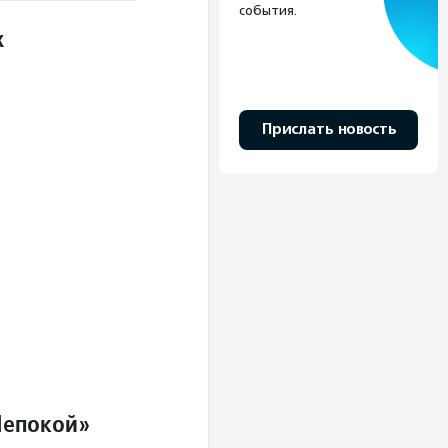
события.
х
Прислать новость
Непокой»