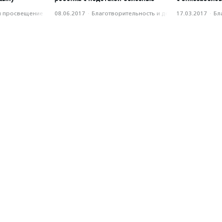
и просвещение
08.06.2017
·
Благотвори­тель­ность и доброволь­чест­во
17.03.2017
·
Бл