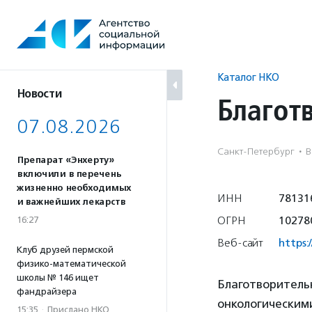
Перейти
к
содержанию
Каталог НКО
Новости
Благот
07.08.2026
Санкт-Петербург
·
В
Препарат «Энхерту»
включили в перечень
жизненно необходимых
ИНН
78131
и важнейших лекарств
ОГРН
10278
16:27
Веб-сайт
https:/
Клуб друзей пермской
физико-математической
школы № 146 ищет
Благотворитель
фандрайзера
онкологическим
15:35
·
Прислано НКО