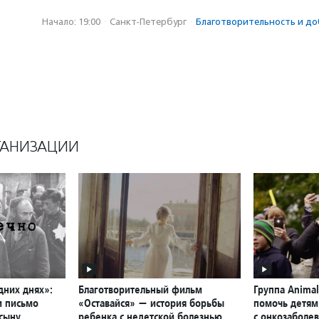
Начало: 19:00
·
Санкт-Петербург
·
Благотвори­тель­ность и до
ГАНИЗАЦИИ
дних днях»:
Благотворительный фильм
Группа Anima
и письмо
«Оставайся» — история борьбы
помочь детям
 сыну
ребенка с недетской болезнью
с онкозаболе