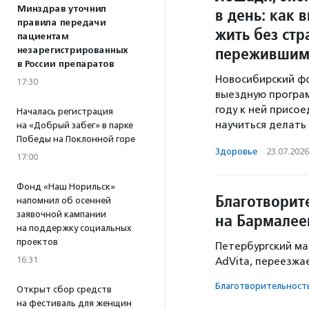
Минздрав уточнил
в день: как 
правила передачи
жить без стр
пациентам
пережившим
незарегистрированных
в России препаратов
Новосибирский ф
17:30
выездную програм
году к ней присое
Началась регистрация
научиться делать
на «Добрый забег» в парке
Победы на Поклонной горе
Здоровье
·
23.07.2026
17:00
Фонд «Наш Норильск»
Благотворит
напомнил об осенней
заявочной кампании
на Бармалее
на поддержку социальных
проектов
Петербургский ма
16:31
AdVita, переезжа
Благотвори­тель­ност
Открыт сбор средств
на фестиваль для женщин