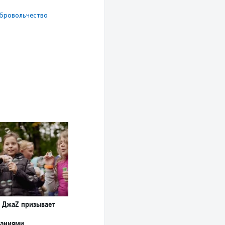
броволь­чест­во
l ДжаZ призывает
ваниями