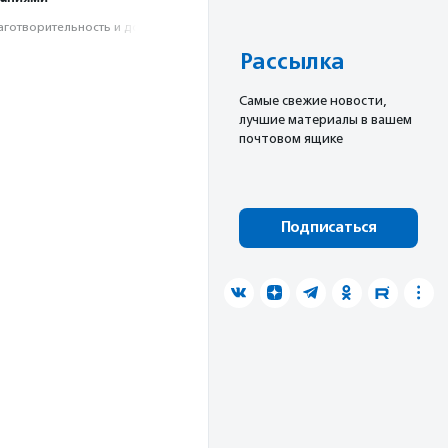
аготвори­тель­ность и доброволь­чест­во
Рассылка
Cамые свежие новости,
лучшие материалы в вашем
почтовом ящике
Подписаться