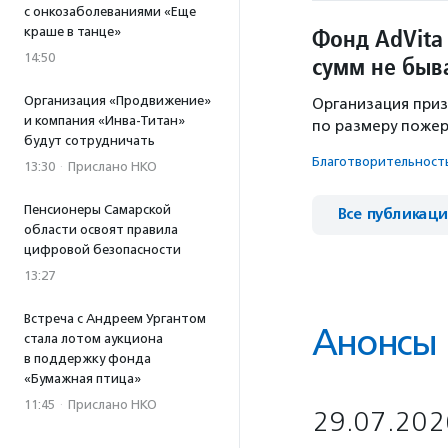
с онкозаболеваниями «Еще
Фонд AdVita
краше в танце»
14:50
сумм не быв
Организация «Продвижение»
Организация приз
и компания «Инва-Титан»
по размеру пожер
будут сотрудничать
Благотвори­тель­ност
13:30
·
Прислано НКО
Пенсионеры Самарской
Все публикац
области освоят правила
цифровой безопасности
13:27
Встреча с Андреем Ургантом
Анонсы
стала лотом аукциона
в поддержку фонда
«Бумажная птица»
11:45
·
Прислано НКО
29.07.202