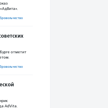
оказ
«АдВита».
броволь­чест­во
советских
рбурге отметит
етом.
броволь­чест­во
еской
ирик
а AdVita.