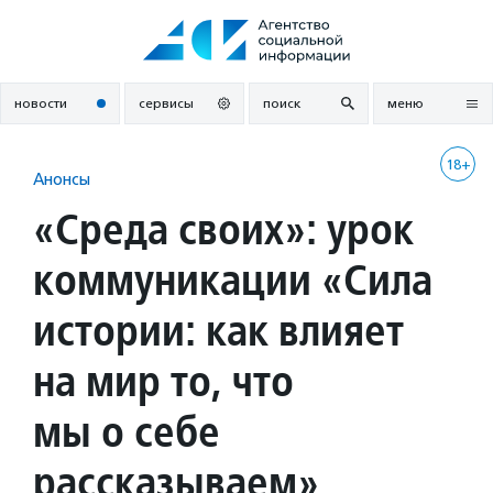
Перейти
к
содержанию
новости
сервисы
поиск
меню
18+
Анонсы
«Среда своих»: урок
коммуникации «Сила
истории: как влияет
на мир то, что
мы о себе
рассказываем»