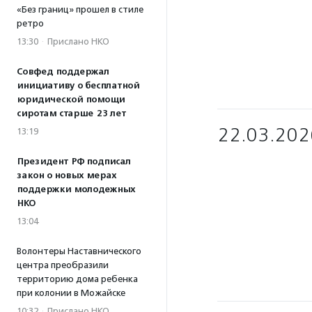
«Без границ» прошел в стиле
ретро
13:30
·
Прислано НКО
Совфед поддержал
инициативу о бесплатной
юридической помощи
сиротам старше 23 лет
22.03.202
13:19
Президент РФ подписал
закон о новых мерах
поддержки молодежных
НКО
13:04
Волонтеры Наставнического
центра преобразили
территорию дома ребенка
при колонии в Можайске
10:32
·
Прислано НКО