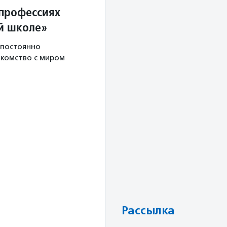
 профессиях
ой школе»
 постоянно
акомство с миром
Рассылка