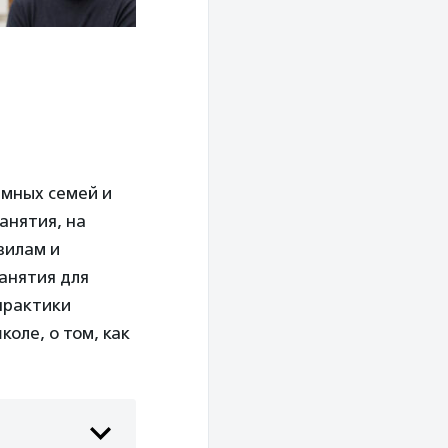
емных семей и
анятия, на
вилам и
анятия для
практики
оле, о том, как