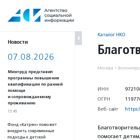
Перейти
к
содержанию
Каталог НКО
Новости
Благот
07.08.2026
Москва
·
Волонтерс
Минтруд представил
программы повышения
квалификации по ранней
ИНН
97210
помощи
и сопровождаемому
ОГРН
11977
проживанию
Веб-сайт
https:
13:45
Фонд «Катрен» поможет
Благотворитель
внедрить современные
помогает детям,
подходы к детской