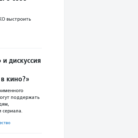
НКО выстроить
 и дискуссия
 в кино?»
ноименного
могут поддержать
дям,
и сериала.
ест­во