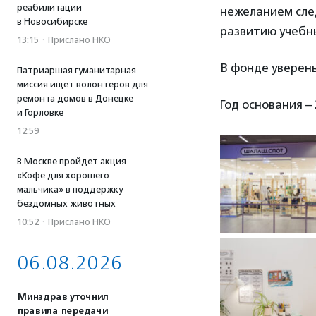
реабилитации
нежеланием сле
в Новосибирске
развитию учебны
13:15
·
Прислано НКО
В фонде уверены
Патриаршая гуманитарная
миссия ищет волонтеров для
ремонта домов в Донецке
Год основания – 
и Горловке
12:59
В Москве пройдет акция
«Кофе для хорошего
мальчика» в поддержку
бездомных животных
10:52
·
Прислано НКО
06.08.2026
Минздрав уточнил
правила передачи