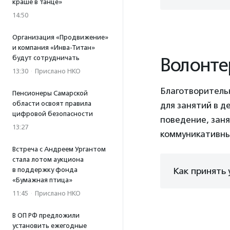
краше в танце»
14:50
Организация «Продвижение»
и компания «Инва-Титан»
будут сотрудничать
Волонте
13:30
·
Прислано НКО
Благотворитель
Пенсионеры Самарской
области освоят правила
для занятий в д
цифровой безопасности
поведение, зан
13:27
коммуникативны
Встреча с Андреем Ургантом
стала лотом аукциона
Как принять 
в поддержку фонда
«Бумажная птица»
11:45
·
Прислано НКО
В ОП РФ предложили
установить ежегодные