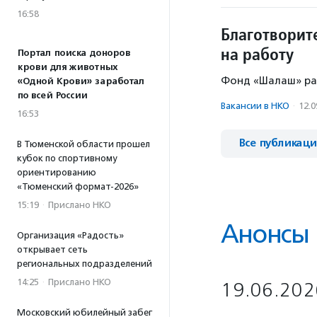
16:58
Благотворит
на работу
Портал поиска доноров
крови для животных
Фонд «Шалаш» раб
«Одной Крови» заработал
по всей России
Вакансии в НКО
·
12.0
16:53
Все публикац
В Тюменской области прошел
кубок по спортивному
ориентированию
«Тюменский формат-2026»
15:19
·
Прислано НКО
Анонсы
Организация «Радость»
открывает сеть
региональных подразделений
14:25
·
Прислано НКО
19.06.202
Московский юбилейный забег