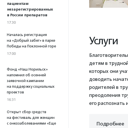
пациентам
незарегистрированных
в России препаратов
17:30
Началась регистрация
Услуги
на «Добрый забег» в парке
Победы на Поклонной горе
17:00
Благотворитель
детям в трудной
Фонд «Наш Норильск»
которых они уча
напомнил об осенней
доводить начато
заявочной кампании
на поддержку социальных
родителей в тр
проектов
преодоления тру
16:31
его распознать 
Открыт сбор средств
на фестиваль для женщин
Подробнее
с онкозаболеваниями «Еще