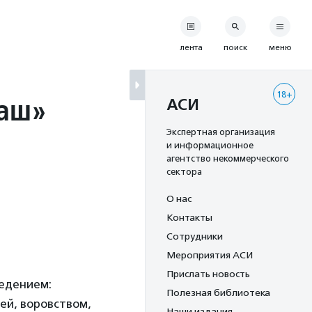
лента
поиск
меню
18+
лаш»
АСИ
Экспертная организация
и информационное
агентство некоммерческого
сектора
О нас
Контакты
Сотрудники
Мероприятия АСИ
Прислать новость
едением:
Полезная библиотека
ей, воровством,
Наши издания