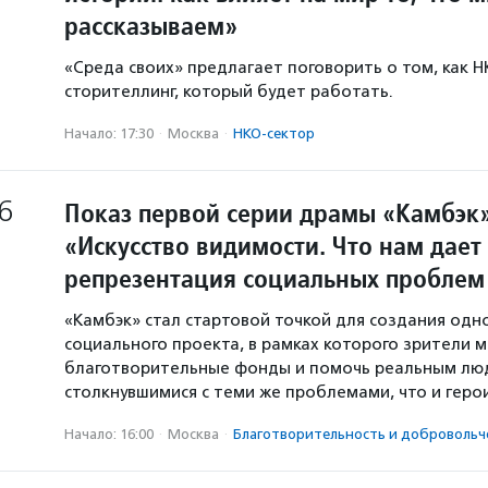
рассказываем»
«Среда своих» предлагает поговорить о том, как 
сторителлинг, который будет работать.
Начало: 17:30
·
Москва
·
НКО-сектор
6
Показ первой серии драмы «Камбэк»
«Искусство видимости. Что нам дает
репрезентация социальных проблем
«Камбэк» стал стартовой точкой для создания од
социального проекта, в рамках которого зрители 
благотворительные фонды и помочь реальным лю
столкнувшимися с теми же проблемами, что и геро
Начало: 16:00
·
Москва
·
Благотвори­тель­ность и доброволь­ч