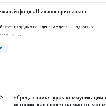
ельный фонд «Шалаш» приглашает
отает с трудным поведением у детей и подростков.
9.2025
·
Москва
ии
6
«Среда своих»: урок коммуникации 
истории: как влияет на мир то, что м