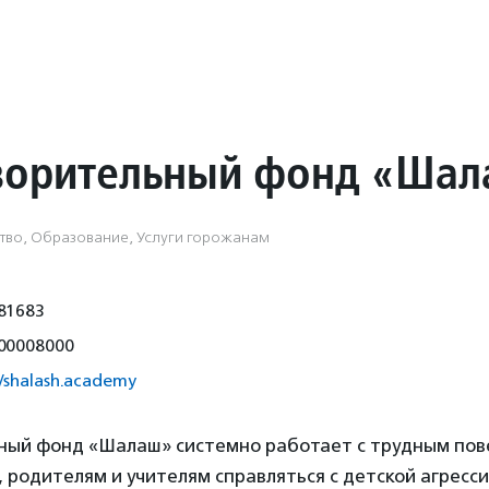
ворительный фонд «Ша
тво, Образование, Услуги горожанам
81683
00008000
//shalash.academy
ный фонд «Шалаш» системно работает с трудным пов
 родителям и учителям справляться с детской агресси