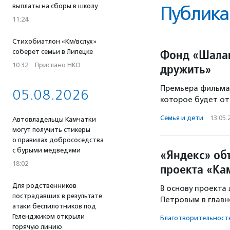
выплаты на сборы в школу
Публика
11:24
Стихобиатлон «Км/вслух»
Фонд «Шалаш
соберет семьи в Липецке
10:32
·
Прислано НКО
дружить»
Премьера фильма 
05.08.2026
которое будет от
Семья и дети
·
13.05.
Автовладельцы Камчатки
могут получить стикеры
о правилах добрососедства
с бурыми медведями
«Яндекс» об
18:02
проекта «Ка
Для родственников
В основу проекта
пострадавших в результате
Петровым в главн
атаки беспилотников под
Геленджиком открыли
Благотвори­тель­ност
горячую линию