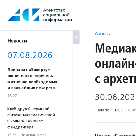
Перейти
к
содержанию
Анонсы
Новости
Медиак
07.08.2026
онлайн
Препарат «Энхерту»
с архе
включили в перечень
жизненно необходимых
и важнейших лекарств
30.06.202
16:27
Клуб друзей пермской
Начало: 11:00
·
Онл
физико-математической
школы № 146 ищет
фандрайзера
15:35
·
Прислано НКО