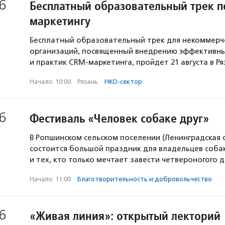
6
Бесплатный образовательный трек п
маркетингу
Бесплатный образовательный трек для некоммерч
организаций, посвященный внедрению эффективны
и практик CRM-маркетинга, пройдет 21 августа в Р
Начало: 10:00
·
Рязань
·
НКО-сектор
6
Фестиваль «Человек собаке друг»
В Ропшинском сельском поселении (Ленинградская 
состоится большой праздник для владельцев собак
и тех, кто только мечтает завести четвероногого д
Начало: 11:00
·
Благотвори­тель­ность и доброволь­чест­во
6
«Живая линия»: открытый лекторий