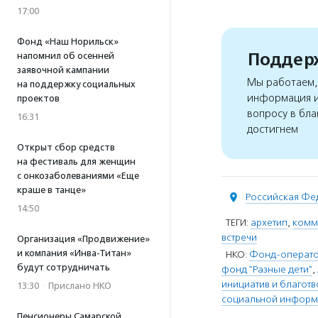
17:00
Фонд «Наш Норильск»
Поддерж
напомнил об осенней
заявочной кампании
Мы работаем, 
на поддержку социальных
информация и
проектов
вопросу в бла
16:31
достигнем
Открыт сбор средств
на фестиваль для женщин
с онкозаболеваниями «Еще
краше в танце»
Российская Фе
14:50
ТЕГИ:
архетип
,
комм
встречи
Организация «Продвижение»
и компания «Инва-Титан»
НКО:
Фонд-оператор
будут сотрудничать
фонд "Разные дети"
,
инициатив и благот
13:30
·
Прислано НКО
социальной информ
Пенсионеры Самарской