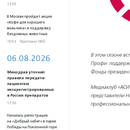
12:59
В Москве пройдет акция
«Кофе для хорошего
мальчика» в поддержку
бездомных животных
10:52
·
Прислано НКО
В этом сезоне в
06.08.2026
Профи: поддержк
Фонда президент
Минздрав уточнил
правила передачи
пациентам
Медиаклуб «АСИ-
незарегистрированных
представители НК
в России препаратов
17:30
профессиональны
Началась регистрация
на «Добрый забег» в парке
Победы на Поклонной горе