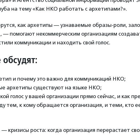
ера» и Агентство социальной информации проводят 3
уба на тему «Как НКО работать с архетипами?».
рутся, как архетипы — узнаваемые образы-роли, зал
е, — помогают некоммерческим организациям создава
тили коммуникации и находить свой голос.
 обсудят:
етип и почему это важно для коммуникаций НКО;
ые архетипы существуют на языке НКО;
акой голос у вашей организации прямо сейчас, и как п
у тем, к кому обращается организация, и теми, кто е
— кризисы роста: когда организация перерастает свой