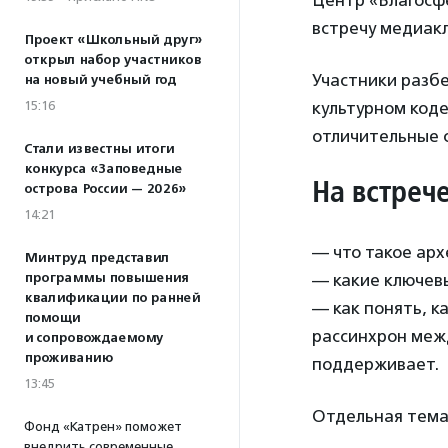
Центр «Благосф
встречу медиакл
Проект «Школьный друг»
открыл набор участников
Участники разбе
на новый учебный год
15:16
культурном код
отличительные с
Стали известны итоги
конкурса «Заповедные
На встрече
острова России — 2026»
14:21
— что такое арх
Минтруд представил
программы повышения
— какие ключев
квалификации по ранней
— как понять, к
помощи
рассинхрон межд
и сопровождаемому
проживанию
поддерживает.
13:45
Отдельная тема 
Фонд «Катрен» поможет
внедрить современные