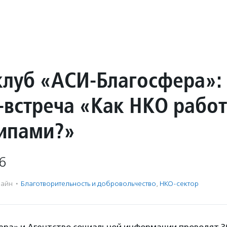
луб «АСИ-Благосфера»:
-встреча «Как НКО работ
типами?»
6
айн
·
Благотвори­тель­ность и доброволь­чест­во
,
НКО-сектор