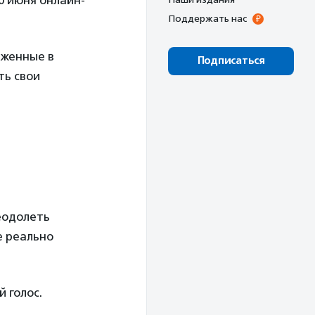
0 июня онлайн-
Поддержать нас
оженные в
Подписаться
ть свои
реодолеть
е реально
 голос.