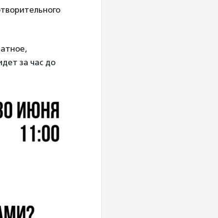
отворительного
латное,
идет за час до