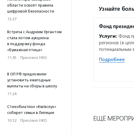
области освоят правила
Узнайте боль
цифровой безопасности
13:27
Фонд президен
Встреча с Андреем Ургантом
Услуги:
Фонд пр
стала лотом аукциона
регионов (в цел
в поддержку фонда
потенциальным 
«Бумажная птица»
11:45
·
Прислано НКО
Подробнее
В ОП РФ предложили
установить ежегодные
выплаты на сборы в школу
11:24
Стихобиатлон «Км/вслух»
соберет семьи в Липецке
ЕЩЁ МЕРОПР
10:32
·
Прислано НКО