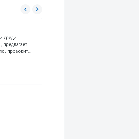
Разные дети
и среди
Услуги:
Благотворительный фонд «Разные дети
, предлагает
Дауна, аутизмом, ДЦП и другими диагнозами. 
ию, проводит…
психологи, нейропсихологи, логопеды, дефект
художники.
Подробнее