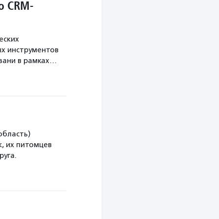
о CRM-
еских
х инструментов
язани в рамках…
область)
, их питомцев
руга.