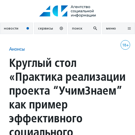
Перейти
к
содержанию
новости
сервисы
поиск
меню
18+
Анонсы
Круглый стол
«Практика реализации
проекта “УчимЗнаем”
как пример
эффективного
социального