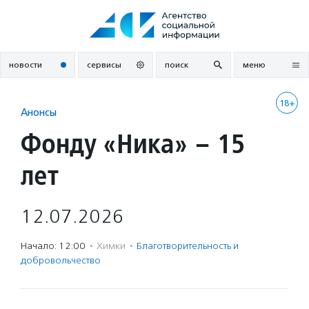
Перейти
к
содержанию
новости
сервисы
поиск
меню
18+
Анонсы
Фонду «Ника» – 15
лет
12.07.2026
Начало: 12:00
·
Химки
·
Благотвори­тель­ность и
доброволь­чест­во